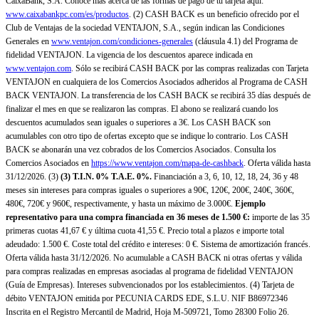
CaixaBank, S.A. Conoce más acerca de las formas de pago de tu tarjeta aquí:
www.caixabankpc.com/es/productos
. (2) CASH BACK es un beneficio ofrecido por el
Club de Ventajas de la sociedad VENTAJON, S.A., según indican las Condiciones
Generales en
www.ventajon.com/condiciones-generales
(cláusula 4.1) del Programa de
fidelidad VENTAJON. La vigencia de los descuentos aparece indicada en
www.ventajon.com
. Sólo se recibirá CASH BACK por las compras realizadas con Tarjeta
VENTAJON en cualquiera de los Comercios Asociados adheridos al Programa de CASH
BACK VENTAJON. La transferencia de los CASH BACK se recibirá 35 días después de
finalizar el mes en que se realizaron las compras. El abono se realizará cuando los
descuentos acumulados sean iguales o superiores a 3€. Los CASH BACK son
acumulables con otro tipo de ofertas excepto que se indique lo contrario. Los CASH
BACK se abonarán una vez cobrados de los Comercios Asociados. Consulta los
Comercios Asociados en
https://www.ventajon.com/mapa-de-cashback
. Oferta válida hasta
31/12/2026. (3)
(3)
T.I.N. 0% T.A.E. 0%.
Financiación a 3, 6, 10, 12, 18, 24, 36 y 48
meses sin intereses para compras iguales o superiores a 90€, 120€, 200€, 240€, 360€,
480€, 720€ y 960€, respectivamente, y hasta un máximo de 3.000€.
Ejemplo
representativo para una compra financiada en 36 meses de 1.500 €:
importe de las 35
primeras cuotas 41,67 € y última cuota 41,55 €. Precio total a plazos e importe total
adeudado: 1.500 €. Coste total del crédito e intereses: 0 €. Sistema de amortización francés.
Oferta válida hasta 31/12/2026. No acumulable a CASH BACK ni otras ofertas y válida
para compras realizadas en empresas asociadas al programa de fidelidad VENTAJON
(Guía de Empresas). Intereses subvencionados por los establecimientos. (4) Tarjeta de
débito VENTAJON emitida por PECUNIA CARDS EDE, S.L.U. NIF B86972346
Inscrita en el Registro Mercantil de Madrid, Hoja M-509721, Tomo 28300 Folio 26.