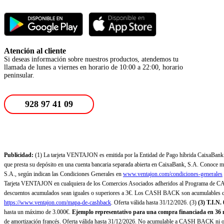
Atención al cliente
Si deseas información sobre nuestros productos, atendemos tu
llamada de lunes a viernes en horario de 10:00 a 22:00, horario
peninsular.
928 97 41 09
Publicidad:
(1) La tarjeta VENTAJON es emitida por la Entidad de Pago híbrida CaixaBank Pa
que presta su depósito en una cuenta bancaria separada abierta en CaixaBank, S.A. Conoce más
S.A., según indican las Condiciones Generales en
www.ventajon.com/condiciones-generales
Tarjeta VENTAJON en cualquiera de los Comercios Asociados adheridos al Programa de CAS
descuentos acumulados sean iguales o superiores a 3€. Los CASH BACK son acumulables co
https://www.ventajon.com/mapa-de-cashback
. Oferta válida hasta 31/12/2026. (3)
(3)
T.I.N.
hasta un máximo de 3.000€.
Ejemplo representativo para una compra financiada en 36 m
de amortización francés. Oferta válida hasta 31/12/2026. No acumulable a CASH BACK ni otr