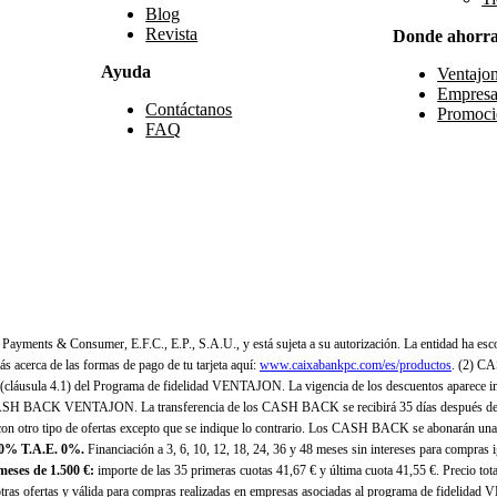
Blog
Revista
Donde ahorr
Ayuda
Ventajo
Empresa
Contáctanos
Promoci
FAQ
yments & Consumer, E.F.C., E.P., S.A.U., y está sujeta a su autorización. La entidad ha esco
 acerca de las formas de pago de tu tarjeta aquí:
www.caixabankpc.com/es/productos
. (2) C
(cláusula 4.1) del Programa de fidelidad VENTAJON. La vigencia de los descuentos aparece i
H BACK VENTAJON. La transferencia de los CASH BACK se recibirá 35 días después de finali
n otro tipo de ofertas excepto que se indique lo contrario. Los CASH BACK se abonarán una
 0% T.A.E. 0%.
Financiación a 3, 6, 10, 12, 18, 24, 36 y 48 meses sin intereses para compras
eses de 1.500 €:
importe de las 35 primeras cuotas 41,67 € y última cuota 41,55 €. Precio total
as ofertas y válida para compras realizadas en empresas asociadas al programa de fidelidad