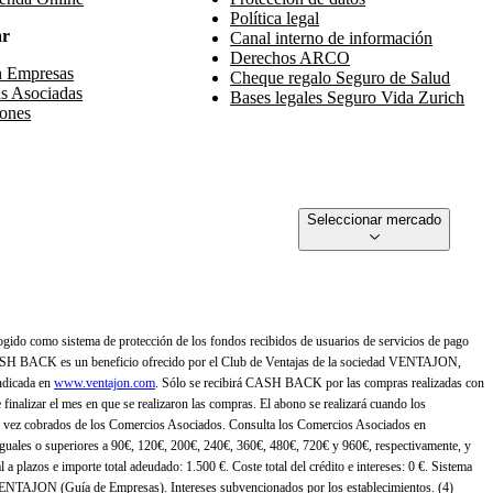
Política legal
ar
Canal interno de información
Derechos ARCO
n Empresas
Cheque regalo Seguro de Salud
s Asociadas
Bases legales Seguro Vida Zurich
ones
Seleccionar mercado
gido como sistema de protección de los fondos recibidos de usuarios de servicios de pago
ASH BACK es un beneficio ofrecido por el Club de Ventajas de la sociedad VENTAJON,
ndicada en
www.ventajon.com
. Sólo se recibirá CASH BACK por las compras realizadas con
zar el mes en que se realizaron las compras. El abono se realizará cuando los
 vez cobrados de los Comercios Asociados. Consulta los Comercios Asociados en
 iguales o superiores a 90€, 120€, 200€, 240€, 360€, 480€, 720€ y 960€, respectivamente, y
 a plazos e importe total adeudado: 1.500 €. Coste total del crédito e intereses: 0 €. Sistema
 VENTAJON (Guía de Empresas). Intereses subvencionados por los establecimientos. (4)