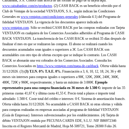
CaixaBank, S.A. Conoce más acerca de las formas de pago de tu tarjeta aquí:
www.caixabankpc.com/es/productos
. (2) CASH BACK es un beneficio ofrecido por el
Club de Ventajas de la sociedad VENTAJON, S.A., según indican las Condiciones
Generales en
www.ventajon.com/condiciones-generales
(cláusula 4.1) del Programa de
fidelidad VENTAJON. La vigencia de los descuentos aparece indicada en
www.ventajon.com
. Sólo se recibirá CASH BACK por las compras realizadas con Tarjeta
VENTAJON en cualquiera de los Comercios Asociados adheridos al Programa de CASH
BACK VENTAJON. La transferencia de los CASH BACK se recibirá 35 días después de
finalizar el mes en que se realizaron las compras. El abono se realizará cuando los
descuentos acumulados sean iguales o superiores a 3€. Los CASH BACK son
acumulables con otro tipo de ofertas excepto que se indique lo contrario. Los CASH
BACK se abonarán una vez cobrados de los Comercios Asociados. Consulta los
Comercios Asociados en
https://www.ventajon.com/mapa-de-cashback
. Oferta válida hasta
31/12/2026. (3)
(3)
T.I.N. 0% T.A.E. 0%.
Financiación a 3, 6, 10, 12, 18, 24, 36 y 48
meses sin intereses para compras iguales o superiores a 90€, 120€, 200€, 240€, 360€,
480€, 720€ y 960€, respectivamente, y hasta un máximo de 3.000€.
Ejemplo
representativo para una compra financiada en 36 meses de 1.500 €:
importe de las 35
primeras cuotas 41,67 € y última cuota 41,55 €. Precio total a plazos e importe total
adeudado: 1.500 €. Coste total del crédito e intereses: 0 €. Sistema de amortización francés.
Oferta válida hasta 31/12/2026. No acumulable a CASH BACK ni otras ofertas y válida
para compras realizadas en empresas asociadas al programa de fidelidad VENTAJON
(Guía de Empresas). Intereses subvencionados por los establecimientos. (4) Tarjeta de
débito VENTAJON emitida por PECUNIA CARDS EDE, S.L.U. NIF B86972346
Inscrita en el Registro Mercantil de Madrid, Hoja M-509721, Tomo 28300 Folio 26.