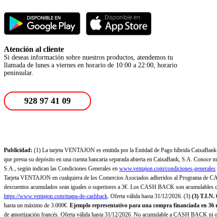
Atención al cliente
Si deseas información sobre nuestros productos, atendemos tu
llamada de lunes a viernes en horario de 10:00 a 22:00, horario
peninsular.
928 97 41 09
Publicidad:
(1) La tarjeta VENTAJON es emitida por la Entidad de Pago híbrida CaixaBank Pa
que presta su depósito en una cuenta bancaria separada abierta en CaixaBank, S.A. Conoce más
S.A., según indican las Condiciones Generales en
www.ventajon.com/condiciones-generales
Tarjeta VENTAJON en cualquiera de los Comercios Asociados adheridos al Programa de CAS
descuentos acumulados sean iguales o superiores a 3€. Los CASH BACK son acumulables co
https://www.ventajon.com/mapa-de-cashback
. Oferta válida hasta 31/12/2026. (3)
(3)
T.I.N.
hasta un máximo de 3.000€.
Ejemplo representativo para una compra financiada en 36 m
de amortización francés. Oferta válida hasta 31/12/2026. No acumulable a CASH BACK ni otr