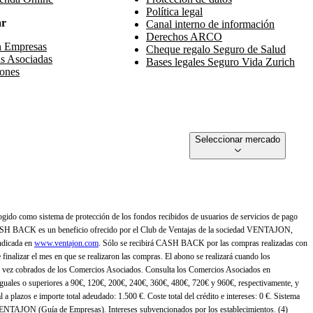
Política legal
ar
Canal interno de información
Derechos ARCO
n Empresas
Cheque regalo Seguro de Salud
s Asociadas
Bases legales Seguro Vida Zurich
ones
Seleccionar mercado
gido como sistema de protección de los fondos recibidos de usuarios de servicios de pago
ASH BACK es un beneficio ofrecido por el Club de Ventajas de la sociedad VENTAJON,
ndicada en
www.ventajon.com
. Sólo se recibirá CASH BACK por las compras realizadas con
zar el mes en que se realizaron las compras. El abono se realizará cuando los
 vez cobrados de los Comercios Asociados. Consulta los Comercios Asociados en
 iguales o superiores a 90€, 120€, 200€, 240€, 360€, 480€, 720€ y 960€, respectivamente, y
 a plazos e importe total adeudado: 1.500 €. Coste total del crédito e intereses: 0 €. Sistema
 VENTAJON (Guía de Empresas). Intereses subvencionados por los establecimientos. (4)