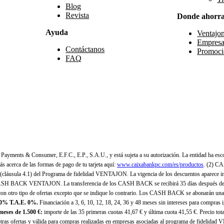
Blog
Revista
Donde ahorr
Ayuda
Ventajo
Empresa
Contáctanos
Promoci
FAQ
yments & Consumer, E.F.C., E.P., S.A.U., y está sujeta a su autorización. La entidad ha esco
 acerca de las formas de pago de tu tarjeta aquí:
www.caixabankpc.com/es/productos
. (2) C
(cláusula 4.1) del Programa de fidelidad VENTAJON. La vigencia de los descuentos aparece i
H BACK VENTAJON. La transferencia de los CASH BACK se recibirá 35 días después de finali
n otro tipo de ofertas excepto que se indique lo contrario. Los CASH BACK se abonarán una
 0% T.A.E. 0%.
Financiación a 3, 6, 10, 12, 18, 24, 36 y 48 meses sin intereses para compras
eses de 1.500 €:
importe de las 35 primeras cuotas 41,67 € y última cuota 41,55 €. Precio total
as ofertas y válida para compras realizadas en empresas asociadas al programa de fidelidad