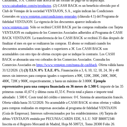
CaixaBank, S.A. Conoce más acerca de las formas de pago de tu tarjeta aquí:
www.caixabankpc.com/es/productos
. (2) CASH BACK es un beneficio ofrecido por el
Club de Ventajas de la sociedad VENTAJON, S.A., según indican las Condiciones
Generales en
www.ventajon.com/condiciones-generales
(cláusula 4.1) del Programa de
fidelidad VENTAJON. La vigencia de los descuentos aparece indicada en
www.ventajon.com
. Sólo se recibirá CASH BACK por las compras realizadas con Tarjeta
VENTAJON en cualquiera de los Comercios Asociados adheridos al Programa de CASH
BACK VENTAJON. La transferencia de los CASH BACK se recibirá 35 días después de
finalizar el mes en que se realizaron las compras. El abono se realizará cuando los
descuentos acumulados sean iguales o superiores a 3€. Los CASH BACK son
acumulables con otro tipo de ofertas excepto que se indique lo contrario. Los CASH
BACK se abonarán una vez cobrados de los Comercios Asociados. Consulta los
Comercios Asociados en
https://www.ventajon.com/mapa-de-cashback
. Oferta válida hasta
31/12/2026. (3)
(3)
T.I.N. 0% T.A.E. 0%.
Financiación a 3, 6, 10, 12, 18, 24, 36 y 48
meses sin intereses para compras iguales o superiores a 90€, 120€, 200€, 240€, 360€,
480€, 720€ y 960€, respectivamente, y hasta un máximo de 3.000€.
Ejemplo
representativo para una compra financiada en 36 meses de 1.500 €:
importe de las 35
primeras cuotas 41,67 € y última cuota 41,55 €. Precio total a plazos e importe total
adeudado: 1.500 €. Coste total del crédito e intereses: 0 €. Sistema de amortización francés.
Oferta válida hasta 31/12/2026. No acumulable a CASH BACK ni otras ofertas y válida
para compras realizadas en empresas asociadas al programa de fidelidad VENTAJON
(Guía de Empresas). Intereses subvencionados por los establecimientos. (4) Tarjeta de
débito VENTAJON emitida por PECUNIA CARDS EDE, S.L.U. NIF B86972346
Inscrita en el Registro Mercantil de Madrid, Hoja M-509721, Tomo 28300 Folio 26.