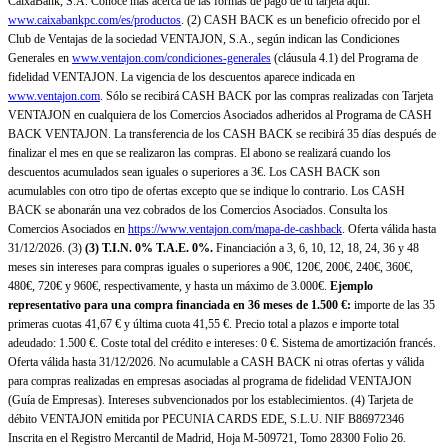
CaixaBank, S.A. Conoce más acerca de las formas de pago de tu tarjeta aquí:
www.caixabankpc.com/es/productos
. (2) CASH BACK es un beneficio ofrecido por el
Club de Ventajas de la sociedad VENTAJON, S.A., según indican las Condiciones
Generales en
www.ventajon.com/condiciones-generales
(cláusula 4.1) del Programa de
fidelidad VENTAJON. La vigencia de los descuentos aparece indicada en
www.ventajon.com
. Sólo se recibirá CASH BACK por las compras realizadas con Tarjeta
VENTAJON en cualquiera de los Comercios Asociados adheridos al Programa de CASH
BACK VENTAJON. La transferencia de los CASH BACK se recibirá 35 días después de
finalizar el mes en que se realizaron las compras. El abono se realizará cuando los
descuentos acumulados sean iguales o superiores a 3€. Los CASH BACK son
acumulables con otro tipo de ofertas excepto que se indique lo contrario. Los CASH
BACK se abonarán una vez cobrados de los Comercios Asociados. Consulta los
Comercios Asociados en
https://www.ventajon.com/mapa-de-cashback
. Oferta válida hasta
31/12/2026. (3)
(3)
T.I.N. 0% T.A.E. 0%.
Financiación a 3, 6, 10, 12, 18, 24, 36 y 48
meses sin intereses para compras iguales o superiores a 90€, 120€, 200€, 240€, 360€,
480€, 720€ y 960€, respectivamente, y hasta un máximo de 3.000€.
Ejemplo
representativo para una compra financiada en 36 meses de 1.500 €:
importe de las 35
primeras cuotas 41,67 € y última cuota 41,55 €. Precio total a plazos e importe total
adeudado: 1.500 €. Coste total del crédito e intereses: 0 €. Sistema de amortización francés.
Oferta válida hasta 31/12/2026. No acumulable a CASH BACK ni otras ofertas y válida
para compras realizadas en empresas asociadas al programa de fidelidad VENTAJON
(Guía de Empresas). Intereses subvencionados por los establecimientos. (4) Tarjeta de
débito VENTAJON emitida por PECUNIA CARDS EDE, S.L.U. NIF B86972346
Inscrita en el Registro Mercantil de Madrid, Hoja M-509721, Tomo 28300 Folio 26.