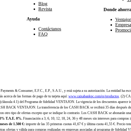
Blog
Revista
Donde ahorr
Ayuda
Ventajo
Empresa
Contáctanos
Promoci
FAQ
yments & Consumer, E.F.C., E.P., S.A.U., y está sujeta a su autorización. La entidad ha esco
 acerca de las formas de pago de tu tarjeta aquí:
www.caixabankpc.com/es/productos
. (2) C
(cláusula 4.1) del Programa de fidelidad VENTAJON. La vigencia de los descuentos aparece i
H BACK VENTAJON. La transferencia de los CASH BACK se recibirá 35 días después de finali
n otro tipo de ofertas excepto que se indique lo contrario. Los CASH BACK se abonarán una
 0% T.A.E. 0%.
Financiación a 3, 6, 10, 12, 18, 24, 36 y 48 meses sin intereses para compras
eses de 1.500 €:
importe de las 35 primeras cuotas 41,67 € y última cuota 41,55 €. Precio total
as ofertas y válida para compras realizadas en empresas asociadas al programa de fidelidad