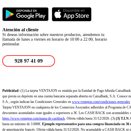
Atención al cliente
Si deseas información sobre nuestros productos, atendemos tu
llamada de lunes a viernes en horario de 10:00 a 22:00, horario
peninsular.
928 97 41 09
Publicidad:
(1) La tarjeta VENTAJON es emitida por la Entidad de Pago híbrida CaixaBank Pa
que presta su depósito en una cuenta bancaria separada abierta en CaixaBank, S.A. Conoce más
S.A., según indican las Condiciones Generales en
www.ventajon.com/condiciones-generales
Tarjeta VENTAJON en cualquiera de los Comercios Asociados adheridos al Programa de CAS
descuentos acumulados sean iguales o superiores a 3€. Los CASH BACK son acumulables co
https://www.ventajon.com/mapa-de-cashback
. Oferta válida hasta 31/12/2026. (3)
(3)
T.I.N.
hasta un máximo de 3.000€.
Ejemplo representativo para una compra financiada en 36 m
de amortización francés. Oferta válida hasta 31/12/2026. No acumulable a CASH BACK ni otr