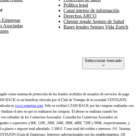
Política legal
ar
Canal interno de información
Derechos ARCO
n Empresas
Cheque regalo Seguro de Salud
s Asociadas
Bases legales Seguro Vida Zurich
ones
Seleccionar mercado
gido como sistema de protección de los fondos recibidos de usuarios de servicios de pago
ASH BACK es un beneficio ofrecido por el Club de Ventajas de la sociedad VENTAJON,
ndicada en
www.ventajon.com
. Sólo se recibirá CASH BACK por las compras realizadas con
zar el mes en que se realizaron las compras. El abono se realizará cuando los
 vez cobrados de los Comercios Asociados. Consulta los Comercios Asociados en
 iguales o superiores a 90€, 120€, 200€, 240€, 360€, 480€, 720€ y 960€, respectivamente, y
 a plazos e importe total adeudado: 1.500 €. Coste total del crédito e intereses: 0 €. Sistema
 VENTAJON (Guía de Empresas). Intereses subvencionados por los establecimientos. (4)