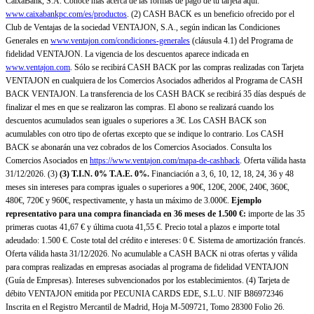
CaixaBank, S.A. Conoce más acerca de las formas de pago de tu tarjeta aquí:
www.caixabankpc.com/es/productos
. (2) CASH BACK es un beneficio ofrecido por el
Club de Ventajas de la sociedad VENTAJON, S.A., según indican las Condiciones
Generales en
www.ventajon.com/condiciones-generales
(cláusula 4.1) del Programa de
fidelidad VENTAJON. La vigencia de los descuentos aparece indicada en
www.ventajon.com
. Sólo se recibirá CASH BACK por las compras realizadas con Tarjeta
VENTAJON en cualquiera de los Comercios Asociados adheridos al Programa de CASH
BACK VENTAJON. La transferencia de los CASH BACK se recibirá 35 días después de
finalizar el mes en que se realizaron las compras. El abono se realizará cuando los
descuentos acumulados sean iguales o superiores a 3€. Los CASH BACK son
acumulables con otro tipo de ofertas excepto que se indique lo contrario. Los CASH
BACK se abonarán una vez cobrados de los Comercios Asociados. Consulta los
Comercios Asociados en
https://www.ventajon.com/mapa-de-cashback
. Oferta válida hasta
31/12/2026. (3)
(3)
T.I.N. 0% T.A.E. 0%.
Financiación a 3, 6, 10, 12, 18, 24, 36 y 48
meses sin intereses para compras iguales o superiores a 90€, 120€, 200€, 240€, 360€,
480€, 720€ y 960€, respectivamente, y hasta un máximo de 3.000€.
Ejemplo
representativo para una compra financiada en 36 meses de 1.500 €:
importe de las 35
primeras cuotas 41,67 € y última cuota 41,55 €. Precio total a plazos e importe total
adeudado: 1.500 €. Coste total del crédito e intereses: 0 €. Sistema de amortización francés.
Oferta válida hasta 31/12/2026. No acumulable a CASH BACK ni otras ofertas y válida
para compras realizadas en empresas asociadas al programa de fidelidad VENTAJON
(Guía de Empresas). Intereses subvencionados por los establecimientos. (4) Tarjeta de
débito VENTAJON emitida por PECUNIA CARDS EDE, S.L.U. NIF B86972346
Inscrita en el Registro Mercantil de Madrid, Hoja M-509721, Tomo 28300 Folio 26.