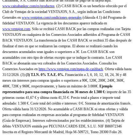
CaixaBank, S.A. Conoce más acerca de las formas de pago de tu tarjeta aquí:
www.caixabankpc.com/es/productos
. (2) CASH BACK es un beneficio ofrecido por el
Club de Ventajas de la sociedad VENTAJON, S.A., según indican las Condiciones
Generales en
www.ventajon.com/condiciones-generales
(cláusula 4.1) del Programa de
fidelidad VENTAJON. La vigencia de los descuentos aparece indicada en
www.ventajon.com
. Sólo se recibirá CASH BACK por las compras realizadas con Tarjeta
VENTAJON en cualquiera de los Comercios Asociados adheridos al Programa de CASH
BACK VENTAJON. La transferencia de los CASH BACK se recibirá 35 días después de
finalizar el mes en que se realizaron las compras. El abono se realizará cuando los
descuentos acumulados sean iguales o superiores a 3€. Los CASH BACK son
acumulables con otro tipo de ofertas excepto que se indique lo contrario. Los CASH
BACK se abonarán una vez cobrados de los Comercios Asociados. Consulta los
Comercios Asociados en
https://www.ventajon.com/mapa-de-cashback
. Oferta válida hasta
31/12/2026. (3)
(3)
T.I.N. 0% T.A.E. 0%.
Financiación a 3, 6, 10, 12, 18, 24, 36 y 48
meses sin intereses para compras iguales o superiores a 90€, 120€, 200€, 240€, 360€,
480€, 720€ y 960€, respectivamente, y hasta un máximo de 3.000€.
Ejemplo
representativo para una compra financiada en 36 meses de 1.500 €:
importe de las 35
primeras cuotas 41,67 € y última cuota 41,55 €. Precio total a plazos e importe total
adeudado: 1.500 €. Coste total del crédito e intereses: 0 €. Sistema de amortización francés.
Oferta válida hasta 31/12/2026. No acumulable a CASH BACK ni otras ofertas y válida
para compras realizadas en empresas asociadas al programa de fidelidad VENTAJON
(Guía de Empresas). Intereses subvencionados por los establecimientos. (4) Tarjeta de
débito VENTAJON emitida por PECUNIA CARDS EDE, S.L.U. NIF B86972346
Inscrita en el Registro Mercantil de Madrid, Hoja M-509721, Tomo 28300 Folio 26.