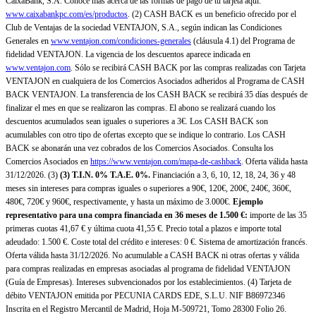
CaixaBank, S.A. Conoce más acerca de las formas de pago de tu tarjeta aquí:
www.caixabankpc.com/es/productos
. (2) CASH BACK es un beneficio ofrecido por el
Club de Ventajas de la sociedad VENTAJON, S.A., según indican las Condiciones
Generales en
www.ventajon.com/condiciones-generales
(cláusula 4.1) del Programa de
fidelidad VENTAJON. La vigencia de los descuentos aparece indicada en
www.ventajon.com
. Sólo se recibirá CASH BACK por las compras realizadas con Tarjeta
VENTAJON en cualquiera de los Comercios Asociados adheridos al Programa de CASH
BACK VENTAJON. La transferencia de los CASH BACK se recibirá 35 días después de
finalizar el mes en que se realizaron las compras. El abono se realizará cuando los
descuentos acumulados sean iguales o superiores a 3€. Los CASH BACK son
acumulables con otro tipo de ofertas excepto que se indique lo contrario. Los CASH
BACK se abonarán una vez cobrados de los Comercios Asociados. Consulta los
Comercios Asociados en
https://www.ventajon.com/mapa-de-cashback
. Oferta válida hasta
31/12/2026. (3)
(3)
T.I.N. 0% T.A.E. 0%.
Financiación a 3, 6, 10, 12, 18, 24, 36 y 48
meses sin intereses para compras iguales o superiores a 90€, 120€, 200€, 240€, 360€,
480€, 720€ y 960€, respectivamente, y hasta un máximo de 3.000€.
Ejemplo
representativo para una compra financiada en 36 meses de 1.500 €:
importe de las 35
primeras cuotas 41,67 € y última cuota 41,55 €. Precio total a plazos e importe total
adeudado: 1.500 €. Coste total del crédito e intereses: 0 €. Sistema de amortización francés.
Oferta válida hasta 31/12/2026. No acumulable a CASH BACK ni otras ofertas y válida
para compras realizadas en empresas asociadas al programa de fidelidad VENTAJON
(Guía de Empresas). Intereses subvencionados por los establecimientos. (4) Tarjeta de
débito VENTAJON emitida por PECUNIA CARDS EDE, S.L.U. NIF B86972346
Inscrita en el Registro Mercantil de Madrid, Hoja M-509721, Tomo 28300 Folio 26.