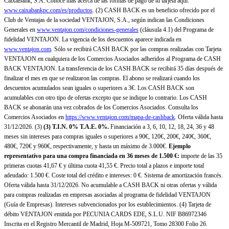
CaixaBank, S.A. Conoce más acerca de las formas de pago de tu tarjeta aquí:
www.caixabankpc.com/es/productos
. (2) CASH BACK es un beneficio ofrecido por el
Club de Ventajas de la sociedad VENTAJON, S.A., según indican las Condiciones
Generales en
www.ventajon.com/condiciones-generales
(cláusula 4.1) del Programa de
fidelidad VENTAJON. La vigencia de los descuentos aparece indicada en
www.ventajon.com
. Sólo se recibirá CASH BACK por las compras realizadas con Tarjeta
VENTAJON en cualquiera de los Comercios Asociados adheridos al Programa de CASH
BACK VENTAJON. La transferencia de los CASH BACK se recibirá 35 días después de
finalizar el mes en que se realizaron las compras. El abono se realizará cuando los
descuentos acumulados sean iguales o superiores a 3€. Los CASH BACK son
acumulables con otro tipo de ofertas excepto que se indique lo contrario. Los CASH
BACK se abonarán una vez cobrados de los Comercios Asociados. Consulta los
Comercios Asociados en
https://www.ventajon.com/mapa-de-cashback
. Oferta válida hasta
31/12/2026. (3)
(3)
T.I.N. 0% T.A.E. 0%.
Financiación a 3, 6, 10, 12, 18, 24, 36 y 48
meses sin intereses para compras iguales o superiores a 90€, 120€, 200€, 240€, 360€,
480€, 720€ y 960€, respectivamente, y hasta un máximo de 3.000€.
Ejemplo
representativo para una compra financiada en 36 meses de 1.500 €:
importe de las 35
primeras cuotas 41,67 € y última cuota 41,55 €. Precio total a plazos e importe total
adeudado: 1.500 €. Coste total del crédito e intereses: 0 €. Sistema de amortización francés.
Oferta válida hasta 31/12/2026. No acumulable a CASH BACK ni otras ofertas y válida
para compras realizadas en empresas asociadas al programa de fidelidad VENTAJON
(Guía de Empresas). Intereses subvencionados por los establecimientos. (4) Tarjeta de
débito VENTAJON emitida por PECUNIA CARDS EDE, S.L.U. NIF B86972346
Inscrita en el Registro Mercantil de Madrid, Hoja M-509721, Tomo 28300 Folio 26.