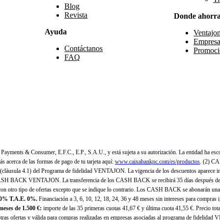
Blog
Revista
Donde ahorr
Ayuda
Ventajo
Empresa
Contáctanos
Promoci
FAQ
yments & Consumer, E.F.C., E.P., S.A.U., y está sujeta a su autorización. La entidad ha esco
 acerca de las formas de pago de tu tarjeta aquí:
www.caixabankpc.com/es/productos
. (2) C
(cláusula 4.1) del Programa de fidelidad VENTAJON. La vigencia de los descuentos aparece i
H BACK VENTAJON. La transferencia de los CASH BACK se recibirá 35 días después de finali
n otro tipo de ofertas excepto que se indique lo contrario. Los CASH BACK se abonarán una
 0% T.A.E. 0%.
Financiación a 3, 6, 10, 12, 18, 24, 36 y 48 meses sin intereses para compras
eses de 1.500 €:
importe de las 35 primeras cuotas 41,67 € y última cuota 41,55 €. Precio total
as ofertas y válida para compras realizadas en empresas asociadas al programa de fidelidad