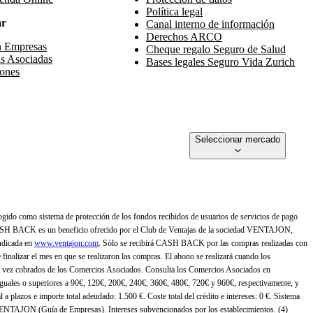
Política legal
ar
Canal interno de información
Derechos ARCO
n Empresas
Cheque regalo Seguro de Salud
s Asociadas
Bases legales Seguro Vida Zurich
ones
Seleccionar mercado
gido como sistema de protección de los fondos recibidos de usuarios de servicios de pago
ASH BACK es un beneficio ofrecido por el Club de Ventajas de la sociedad VENTAJON,
ndicada en
www.ventajon.com
. Sólo se recibirá CASH BACK por las compras realizadas con
zar el mes en que se realizaron las compras. El abono se realizará cuando los
 vez cobrados de los Comercios Asociados. Consulta los Comercios Asociados en
 iguales o superiores a 90€, 120€, 200€, 240€, 360€, 480€, 720€ y 960€, respectivamente, y
 a plazos e importe total adeudado: 1.500 €. Coste total del crédito e intereses: 0 €. Sistema
 VENTAJON (Guía de Empresas). Intereses subvencionados por los establecimientos. (4)