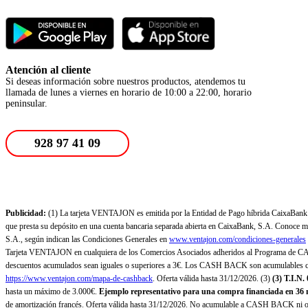
Atención al cliente
Si deseas información sobre nuestros productos, atendemos tu
llamada de lunes a viernes en horario de 10:00 a 22:00, horario
peninsular.
928 97 41 09
Publicidad:
(1) La tarjeta VENTAJON es emitida por la Entidad de Pago híbrida CaixaBank Pa
que presta su depósito en una cuenta bancaria separada abierta en CaixaBank, S.A. Conoce más
S.A., según indican las Condiciones Generales en
www.ventajon.com/condiciones-generales
Tarjeta VENTAJON en cualquiera de los Comercios Asociados adheridos al Programa de CAS
descuentos acumulados sean iguales o superiores a 3€. Los CASH BACK son acumulables co
https://www.ventajon.com/mapa-de-cashback
. Oferta válida hasta 31/12/2026. (3)
(3)
T.I.N.
hasta un máximo de 3.000€.
Ejemplo representativo para una compra financiada en 36 m
de amortización francés. Oferta válida hasta 31/12/2026. No acumulable a CASH BACK ni otr