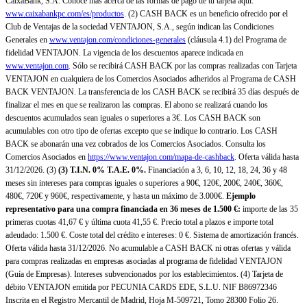
CaixaBank, S.A. Conoce más acerca de las formas de pago de tu tarjeta aquí:
www.caixabankpc.com/es/productos
. (2) CASH BACK es un beneficio ofrecido por el
Club de Ventajas de la sociedad VENTAJON, S.A., según indican las Condiciones
Generales en
www.ventajon.com/condiciones-generales
(cláusula 4.1) del Programa de
fidelidad VENTAJON. La vigencia de los descuentos aparece indicada en
www.ventajon.com
. Sólo se recibirá CASH BACK por las compras realizadas con Tarjeta
VENTAJON en cualquiera de los Comercios Asociados adheridos al Programa de CASH
BACK VENTAJON. La transferencia de los CASH BACK se recibirá 35 días después de
finalizar el mes en que se realizaron las compras. El abono se realizará cuando los
descuentos acumulados sean iguales o superiores a 3€. Los CASH BACK son
acumulables con otro tipo de ofertas excepto que se indique lo contrario. Los CASH
BACK se abonarán una vez cobrados de los Comercios Asociados. Consulta los
Comercios Asociados en
https://www.ventajon.com/mapa-de-cashback
. Oferta válida hasta
31/12/2026. (3)
(3)
T.I.N. 0% T.A.E. 0%.
Financiación a 3, 6, 10, 12, 18, 24, 36 y 48
meses sin intereses para compras iguales o superiores a 90€, 120€, 200€, 240€, 360€,
480€, 720€ y 960€, respectivamente, y hasta un máximo de 3.000€.
Ejemplo
representativo para una compra financiada en 36 meses de 1.500 €:
importe de las 35
primeras cuotas 41,67 € y última cuota 41,55 €. Precio total a plazos e importe total
adeudado: 1.500 €. Coste total del crédito e intereses: 0 €. Sistema de amortización francés.
Oferta válida hasta 31/12/2026. No acumulable a CASH BACK ni otras ofertas y válida
para compras realizadas en empresas asociadas al programa de fidelidad VENTAJON
(Guía de Empresas). Intereses subvencionados por los establecimientos. (4) Tarjeta de
débito VENTAJON emitida por PECUNIA CARDS EDE, S.L.U. NIF B86972346
Inscrita en el Registro Mercantil de Madrid, Hoja M-509721, Tomo 28300 Folio 26.