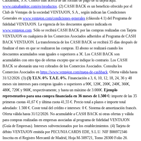
CaixaBank, S.A. Conoce más acerca de las formas de pago de tu tarjeta aquí:
www.caixabankpc.com/es/productos
. (2) CASH BACK es un beneficio ofrecido por el
Club de Ventajas de la sociedad VENTAJON, S.A., según indican las Condiciones
Generales en
www.ventajon.com/condiciones-generales
(cláusula 4.1) del Programa de
fidelidad VENTAJON. La vigencia de los descuentos aparece indicada en
www.ventajon.com
. Sólo se recibirá CASH BACK por las compras realizadas con Tarjeta
VENTAJON en cualquiera de los Comercios Asociados adheridos al Programa de CASH
BACK VENTAJON. La transferencia de los CASH BACK se recibirá 35 días después de
finalizar el mes en que se realizaron las compras. El abono se realizará cuando los
descuentos acumulados sean iguales o superiores a 3€. Los CASH BACK son
acumulables con otro tipo de ofertas excepto que se indique lo contrario. Los CASH
BACK se abonarán una vez cobrados de los Comercios Asociados. Consulta los
Comercios Asociados en
https://www.ventajon.com/mapa-de-cashback
. Oferta válida hasta
31/12/2026. (3)
(3)
T.I.N. 0% T.A.E. 0%.
Financiación a 3, 6, 10, 12, 18, 24, 36 y 48
meses sin intereses para compras iguales o superiores a 90€, 120€, 200€, 240€, 360€,
480€, 720€ y 960€, respectivamente, y hasta un máximo de 3.000€.
Ejemplo
representativo para una compra financiada en 36 meses de 1.500 €:
importe de las 35
primeras cuotas 41,67 € y última cuota 41,55 €. Precio total a plazos e importe total
adeudado: 1.500 €. Coste total del crédito e intereses: 0 €. Sistema de amortización francés.
Oferta válida hasta 31/12/2026. No acumulable a CASH BACK ni otras ofertas y válida
para compras realizadas en empresas asociadas al programa de fidelidad VENTAJON
(Guía de Empresas). Intereses subvencionados por los establecimientos. (4) Tarjeta de
débito VENTAJON emitida por PECUNIA CARDS EDE, S.L.U. NIF B86972346
Inscrita en el Registro Mercantil de Madrid, Hoja M-509721, Tomo 28300 Folio 26.