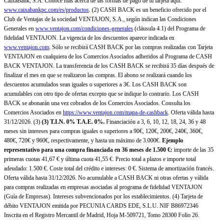
CaixaBank, S.A. Conoce más acerca de las formas de pago de tu tarjeta aquí:
www.caixabankpc.com/es/productos
. (2) CASH BACK es un beneficio ofrecido por el
Club de Ventajas de la sociedad VENTAJON, S.A., según indican las Condiciones
Generales en
www.ventajon.com/condiciones-generales
(cláusula 4.1) del Programa de
fidelidad VENTAJON. La vigencia de los descuentos aparece indicada en
www.ventajon.com
. Sólo se recibirá CASH BACK por las compras realizadas con Tarjeta
VENTAJON en cualquiera de los Comercios Asociados adheridos al Programa de CASH
BACK VENTAJON. La transferencia de los CASH BACK se recibirá 35 días después de
finalizar el mes en que se realizaron las compras. El abono se realizará cuando los
descuentos acumulados sean iguales o superiores a 3€. Los CASH BACK son
acumulables con otro tipo de ofertas excepto que se indique lo contrario. Los CASH
BACK se abonarán una vez cobrados de los Comercios Asociados. Consulta los
Comercios Asociados en
https://www.ventajon.com/mapa-de-cashback
. Oferta válida hasta
31/12/2026. (3)
(3)
T.I.N. 0% T.A.E. 0%.
Financiación a 3, 6, 10, 12, 18, 24, 36 y 48
meses sin intereses para compras iguales o superiores a 90€, 120€, 200€, 240€, 360€,
480€, 720€ y 960€, respectivamente, y hasta un máximo de 3.000€.
Ejemplo
representativo para una compra financiada en 36 meses de 1.500 €:
importe de las 35
primeras cuotas 41,67 € y última cuota 41,55 €. Precio total a plazos e importe total
adeudado: 1.500 €. Coste total del crédito e intereses: 0 €. Sistema de amortización francés.
Oferta válida hasta 31/12/2026. No acumulable a CASH BACK ni otras ofertas y válida
para compras realizadas en empresas asociadas al programa de fidelidad VENTAJON
(Guía de Empresas). Intereses subvencionados por los establecimientos. (4) Tarjeta de
débito VENTAJON emitida por PECUNIA CARDS EDE, S.L.U. NIF B86972346
Inscrita en el Registro Mercantil de Madrid, Hoja M-509721, Tomo 28300 Folio 26.