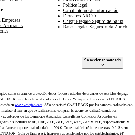
Política legal
ar
Canal interno de información
Derechos ARCO
n Empresas
Cheque regalo Seguro de Salud
s Asociadas
Bases legales Seguro Vida Zurich
ones
Seleccionar mercado
gido como sistema de protección de los fondos recibidos de usuarios de servicios de pago
ASH BACK es un beneficio ofrecido por el Club de Ventajas de la sociedad VENTAJON,
ndicada en
www.ventajon.com
. Sólo se recibirá CASH BACK por las compras realizadas con
zar el mes en que se realizaron las compras. El abono se realizará cuando los
 vez cobrados de los Comercios Asociados. Consulta los Comercios Asociados en
 iguales o superiores a 90€, 120€, 200€, 240€, 360€, 480€, 720€ y 960€, respectivamente, y
 a plazos e importe total adeudado: 1.500 €. Coste total del crédito e intereses: 0 €. Sistema
 VENTAJON (Guía de Empresas). Intereses subvencionados por los establecimientos. (4)