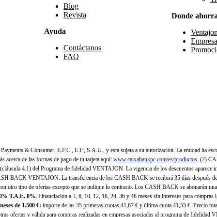
Blog
Revista
Donde ahorr
Ayuda
Ventajo
Empresa
Contáctanos
Promoci
FAQ
yments & Consumer, E.F.C., E.P., S.A.U., y está sujeta a su autorización. La entidad ha esco
 acerca de las formas de pago de tu tarjeta aquí:
www.caixabankpc.com/es/productos
. (2) C
(cláusula 4.1) del Programa de fidelidad VENTAJON. La vigencia de los descuentos aparece i
H BACK VENTAJON. La transferencia de los CASH BACK se recibirá 35 días después de finali
n otro tipo de ofertas excepto que se indique lo contrario. Los CASH BACK se abonarán una
 0% T.A.E. 0%.
Financiación a 3, 6, 10, 12, 18, 24, 36 y 48 meses sin intereses para compras
eses de 1.500 €:
importe de las 35 primeras cuotas 41,67 € y última cuota 41,55 €. Precio total
as ofertas y válida para compras realizadas en empresas asociadas al programa de fidelidad