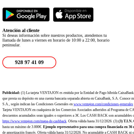
Atención al cliente
Si deseas información sobre nuestros productos, atendemos tu
llamada de lunes a viernes en horario de 10:00 a 22:00, horario
peninsular.
928 97 41 09
Publicidad:
(1) La tarjeta VENTAJON es emitida por la Entidad de Pago híbrida CaixaBank Pa
que presta su depósito en una cuenta bancaria separada abierta en CaixaBank, S.A. Conoce más
S.A., según indican las Condiciones Generales en
www.ventajon.com/condiciones-generales
Tarjeta VENTAJON en cualquiera de los Comercios Asociados adheridos al Programa de CAS
descuentos acumulados sean iguales o superiores a 3€. Los CASH BACK son acumulables co
https://www.ventajon.com/mapa-de-cashback
. Oferta válida hasta 31/12/2026. (3)
(3)
T.I.N.
hasta un máximo de 3.000€.
Ejemplo representativo para una compra financiada en 36 m
de amortización francés. Oferta válida hasta 31/12/2026. No acumulable a CASH BACK ni otr