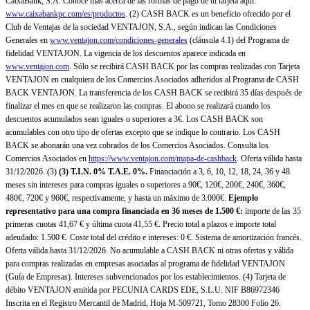
CaixaBank, S.A. Conoce más acerca de las formas de pago de tu tarjeta aquí:
www.caixabankpc.com/es/productos
. (2) CASH BACK es un beneficio ofrecido por el
Club de Ventajas de la sociedad VENTAJON, S.A., según indican las Condiciones
Generales en
www.ventajon.com/condiciones-generales
(cláusula 4.1) del Programa de
fidelidad VENTAJON. La vigencia de los descuentos aparece indicada en
www.ventajon.com
. Sólo se recibirá CASH BACK por las compras realizadas con Tarjeta
VENTAJON en cualquiera de los Comercios Asociados adheridos al Programa de CASH
BACK VENTAJON. La transferencia de los CASH BACK se recibirá 35 días después de
finalizar el mes en que se realizaron las compras. El abono se realizará cuando los
descuentos acumulados sean iguales o superiores a 3€. Los CASH BACK son
acumulables con otro tipo de ofertas excepto que se indique lo contrario. Los CASH
BACK se abonarán una vez cobrados de los Comercios Asociados. Consulta los
Comercios Asociados en
https://www.ventajon.com/mapa-de-cashback
. Oferta válida hasta
31/12/2026. (3)
(3)
T.I.N. 0% T.A.E. 0%.
Financiación a 3, 6, 10, 12, 18, 24, 36 y 48
meses sin intereses para compras iguales o superiores a 90€, 120€, 200€, 240€, 360€,
480€, 720€ y 960€, respectivamente, y hasta un máximo de 3.000€.
Ejemplo
representativo para una compra financiada en 36 meses de 1.500 €:
importe de las 35
primeras cuotas 41,67 € y última cuota 41,55 €. Precio total a plazos e importe total
adeudado: 1.500 €. Coste total del crédito e intereses: 0 €. Sistema de amortización francés.
Oferta válida hasta 31/12/2026. No acumulable a CASH BACK ni otras ofertas y válida
para compras realizadas en empresas asociadas al programa de fidelidad VENTAJON
(Guía de Empresas). Intereses subvencionados por los establecimientos. (4) Tarjeta de
débito VENTAJON emitida por PECUNIA CARDS EDE, S.L.U. NIF B86972346
Inscrita en el Registro Mercantil de Madrid, Hoja M-509721, Tomo 28300 Folio 26.