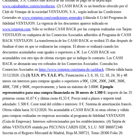
CaixaBank, S.A. Conoce más acerca de las formas de pago de tu tarjeta aquí:
www.caixabankpc.com/es/productos
. (2) CASH BACK es un beneficio ofrecido por el
Club de Ventajas de la sociedad VENTAJON, S.A., según indican las Condiciones
Generales en
www.ventajon.com/condiciones-generales
(cláusula 4.1) del Programa de
fidelidad VENTAJON. La vigencia de los descuentos aparece indicada en
www.ventajon.com
. Sólo se recibirá CASH BACK por las compras realizadas con Tarjeta
VENTAJON en cualquiera de los Comercios Asociados adheridos al Programa de CASH
BACK VENTAJON. La transferencia de los CASH BACK se recibirá 35 días después de
finalizar el mes en que se realizaron las compras. El abono se realizará cuando los
descuentos acumulados sean iguales o superiores a 3€. Los CASH BACK son
acumulables con otro tipo de ofertas excepto que se indique lo contrario. Los CASH
BACK se abonarán una vez cobrados de los Comercios Asociados. Consulta los
Comercios Asociados en
https://www.ventajon.com/mapa-de-cashback
. Oferta válida hasta
31/12/2026. (3)
(3)
T.I.N. 0% T.A.E. 0%.
Financiación a 3, 6, 10, 12, 18, 24, 36 y 48
meses sin intereses para compras iguales o superiores a 90€, 120€, 200€, 240€, 360€,
480€, 720€ y 960€, respectivamente, y hasta un máximo de 3.000€.
Ejemplo
representativo para una compra financiada en 36 meses de 1.500 €:
importe de las 35
primeras cuotas 41,67 € y última cuota 41,55 €. Precio total a plazos e importe total
adeudado: 1.500 €. Coste total del crédito e intereses: 0 €. Sistema de amortización francés.
Oferta válida hasta 31/12/2026. No acumulable a CASH BACK ni otras ofertas y válida
para compras realizadas en empresas asociadas al programa de fidelidad VENTAJON
(Guía de Empresas). Intereses subvencionados por los establecimientos. (4) Tarjeta de
débito VENTAJON emitida por PECUNIA CARDS EDE, S.L.U. NIF B86972346
Inscrita en el Registro Mercantil de Madrid, Hoja M-509721, Tomo 28300 Folio 26.