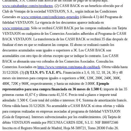
CaixaBank, S.A. Conoce más acerca de las formas de pago de tu tarjeta aquí:
www.caixabankpc.com/es/productos
. (2) CASH BACK es un beneficio ofrecido por el
Club de Ventajas de la sociedad VENTAJON, S.A., según indican las Condiciones
Generales en
www.ventajon.com/condiciones-generales
(cláusula 4.1) del Programa de
fidelidad VENTAJON. La vigencia de los descuentos aparece indicada en
www.ventajon.com
. Sólo se recibirá CASH BACK por las compras realizadas con Tarjeta
VENTAJON en cualquiera de los Comercios Asociados adheridos al Programa de CASH
BACK VENTAJON. La transferencia de los CASH BACK se recibirá 35 días después de
finalizar el mes en que se realizaron las compras. El abono se realizará cuando los
descuentos acumulados sean iguales o superiores a 3€. Los CASH BACK son
acumulables con otro tipo de ofertas excepto que se indique lo contrario. Los CASH
BACK se abonarán una vez cobrados de los Comercios Asociados. Consulta los
Comercios Asociados en
https://www.ventajon.com/mapa-de-cashback
. Oferta válida hasta
31/12/2026. (3)
(3)
T.I.N. 0% T.A.E. 0%.
Financiación a 3, 6, 10, 12, 18, 24, 36 y 48
meses sin intereses para compras iguales o superiores a 90€, 120€, 200€, 240€, 360€,
480€, 720€ y 960€, respectivamente, y hasta un máximo de 3.000€.
Ejemplo
representativo para una compra financiada en 36 meses de 1.500 €:
importe de las 35
primeras cuotas 41,67 € y última cuota 41,55 €. Precio total a plazos e importe total
adeudado: 1.500 €. Coste total del crédito e intereses: 0 €. Sistema de amortización francés.
Oferta válida hasta 31/12/2026. No acumulable a CASH BACK ni otras ofertas y válida
para compras realizadas en empresas asociadas al programa de fidelidad VENTAJON
(Guía de Empresas). Intereses subvencionados por los establecimientos. (4) Tarjeta de
débito VENTAJON emitida por PECUNIA CARDS EDE, S.L.U. NIF B86972346
Inscrita en el Registro Mercantil de Madrid, Hoja M-509721, Tomo 28300 Folio 26.