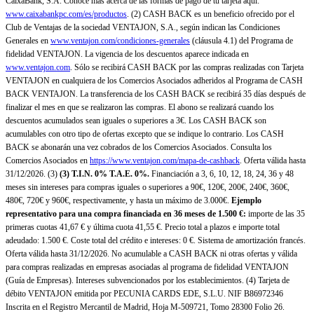
CaixaBank, S.A. Conoce más acerca de las formas de pago de tu tarjeta aquí:
www.caixabankpc.com/es/productos
. (2) CASH BACK es un beneficio ofrecido por el
Club de Ventajas de la sociedad VENTAJON, S.A., según indican las Condiciones
Generales en
www.ventajon.com/condiciones-generales
(cláusula 4.1) del Programa de
fidelidad VENTAJON. La vigencia de los descuentos aparece indicada en
www.ventajon.com
. Sólo se recibirá CASH BACK por las compras realizadas con Tarjeta
VENTAJON en cualquiera de los Comercios Asociados adheridos al Programa de CASH
BACK VENTAJON. La transferencia de los CASH BACK se recibirá 35 días después de
finalizar el mes en que se realizaron las compras. El abono se realizará cuando los
descuentos acumulados sean iguales o superiores a 3€. Los CASH BACK son
acumulables con otro tipo de ofertas excepto que se indique lo contrario. Los CASH
BACK se abonarán una vez cobrados de los Comercios Asociados. Consulta los
Comercios Asociados en
https://www.ventajon.com/mapa-de-cashback
. Oferta válida hasta
31/12/2026. (3)
(3)
T.I.N. 0% T.A.E. 0%.
Financiación a 3, 6, 10, 12, 18, 24, 36 y 48
meses sin intereses para compras iguales o superiores a 90€, 120€, 200€, 240€, 360€,
480€, 720€ y 960€, respectivamente, y hasta un máximo de 3.000€.
Ejemplo
representativo para una compra financiada en 36 meses de 1.500 €:
importe de las 35
primeras cuotas 41,67 € y última cuota 41,55 €. Precio total a plazos e importe total
adeudado: 1.500 €. Coste total del crédito e intereses: 0 €. Sistema de amortización francés.
Oferta válida hasta 31/12/2026. No acumulable a CASH BACK ni otras ofertas y válida
para compras realizadas en empresas asociadas al programa de fidelidad VENTAJON
(Guía de Empresas). Intereses subvencionados por los establecimientos. (4) Tarjeta de
débito VENTAJON emitida por PECUNIA CARDS EDE, S.L.U. NIF B86972346
Inscrita en el Registro Mercantil de Madrid, Hoja M-509721, Tomo 28300 Folio 26.