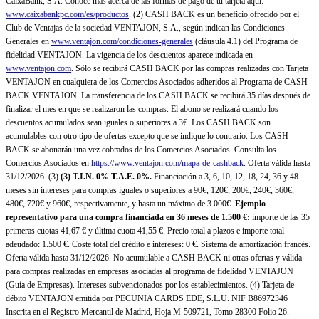
CaixaBank, S.A. Conoce más acerca de las formas de pago de tu tarjeta aquí:
www.caixabankpc.com/es/productos
. (2) CASH BACK es un beneficio ofrecido por el
Club de Ventajas de la sociedad VENTAJON, S.A., según indican las Condiciones
Generales en
www.ventajon.com/condiciones-generales
(cláusula 4.1) del Programa de
fidelidad VENTAJON. La vigencia de los descuentos aparece indicada en
www.ventajon.com
. Sólo se recibirá CASH BACK por las compras realizadas con Tarjeta
VENTAJON en cualquiera de los Comercios Asociados adheridos al Programa de CASH
BACK VENTAJON. La transferencia de los CASH BACK se recibirá 35 días después de
finalizar el mes en que se realizaron las compras. El abono se realizará cuando los
descuentos acumulados sean iguales o superiores a 3€. Los CASH BACK son
acumulables con otro tipo de ofertas excepto que se indique lo contrario. Los CASH
BACK se abonarán una vez cobrados de los Comercios Asociados. Consulta los
Comercios Asociados en
https://www.ventajon.com/mapa-de-cashback
. Oferta válida hasta
31/12/2026. (3)
(3)
T.I.N. 0% T.A.E. 0%.
Financiación a 3, 6, 10, 12, 18, 24, 36 y 48
meses sin intereses para compras iguales o superiores a 90€, 120€, 200€, 240€, 360€,
480€, 720€ y 960€, respectivamente, y hasta un máximo de 3.000€.
Ejemplo
representativo para una compra financiada en 36 meses de 1.500 €:
importe de las 35
primeras cuotas 41,67 € y última cuota 41,55 €. Precio total a plazos e importe total
adeudado: 1.500 €. Coste total del crédito e intereses: 0 €. Sistema de amortización francés.
Oferta válida hasta 31/12/2026. No acumulable a CASH BACK ni otras ofertas y válida
para compras realizadas en empresas asociadas al programa de fidelidad VENTAJON
(Guía de Empresas). Intereses subvencionados por los establecimientos. (4) Tarjeta de
débito VENTAJON emitida por PECUNIA CARDS EDE, S.L.U. NIF B86972346
Inscrita en el Registro Mercantil de Madrid, Hoja M-509721, Tomo 28300 Folio 26.