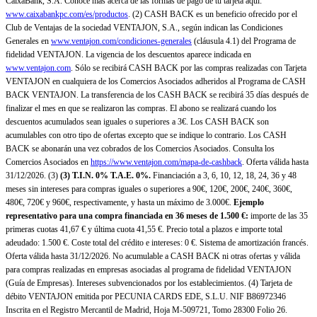
CaixaBank, S.A. Conoce más acerca de las formas de pago de tu tarjeta aquí:
www.caixabankpc.com/es/productos
. (2) CASH BACK es un beneficio ofrecido por el
Club de Ventajas de la sociedad VENTAJON, S.A., según indican las Condiciones
Generales en
www.ventajon.com/condiciones-generales
(cláusula 4.1) del Programa de
fidelidad VENTAJON. La vigencia de los descuentos aparece indicada en
www.ventajon.com
. Sólo se recibirá CASH BACK por las compras realizadas con Tarjeta
VENTAJON en cualquiera de los Comercios Asociados adheridos al Programa de CASH
BACK VENTAJON. La transferencia de los CASH BACK se recibirá 35 días después de
finalizar el mes en que se realizaron las compras. El abono se realizará cuando los
descuentos acumulados sean iguales o superiores a 3€. Los CASH BACK son
acumulables con otro tipo de ofertas excepto que se indique lo contrario. Los CASH
BACK se abonarán una vez cobrados de los Comercios Asociados. Consulta los
Comercios Asociados en
https://www.ventajon.com/mapa-de-cashback
. Oferta válida hasta
31/12/2026. (3)
(3)
T.I.N. 0% T.A.E. 0%.
Financiación a 3, 6, 10, 12, 18, 24, 36 y 48
meses sin intereses para compras iguales o superiores a 90€, 120€, 200€, 240€, 360€,
480€, 720€ y 960€, respectivamente, y hasta un máximo de 3.000€.
Ejemplo
representativo para una compra financiada en 36 meses de 1.500 €:
importe de las 35
primeras cuotas 41,67 € y última cuota 41,55 €. Precio total a plazos e importe total
adeudado: 1.500 €. Coste total del crédito e intereses: 0 €. Sistema de amortización francés.
Oferta válida hasta 31/12/2026. No acumulable a CASH BACK ni otras ofertas y válida
para compras realizadas en empresas asociadas al programa de fidelidad VENTAJON
(Guía de Empresas). Intereses subvencionados por los establecimientos. (4) Tarjeta de
débito VENTAJON emitida por PECUNIA CARDS EDE, S.L.U. NIF B86972346
Inscrita en el Registro Mercantil de Madrid, Hoja M-509721, Tomo 28300 Folio 26.