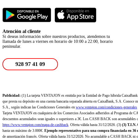
Atención al cliente
Si deseas información sobre nuestros productos, atendemos tu
llamada de lunes a viernes en horario de 10:00 a 22:00, horario
peninsular.
928 97 41 09
Publicidad:
(1) La tarjeta VENTAJON es emitida por la Entidad de Pago híbrida CaixaBank Pa
que presta su depósito en una cuenta bancaria separada abierta en CaixaBank, S.A. Conoce más
S.A., según indican las Condiciones Generales en
www.ventajon.com/condiciones-generales
Tarjeta VENTAJON en cualquiera de los Comercios Asociados adheridos al Programa de CAS
descuentos acumulados sean iguales o superiores a 3€. Los CASH BACK son acumulables co
https://www.ventajon.com/mapa-de-cashback
. Oferta válida hasta 31/12/2026. (3)
(3)
T.I.N.
hasta un máximo de 3.000€.
Ejemplo representativo para una compra financiada en 36 m
de amortización francés. Oferta válida hasta 31/12/2026. No acumulable a CASH BACK ni otr