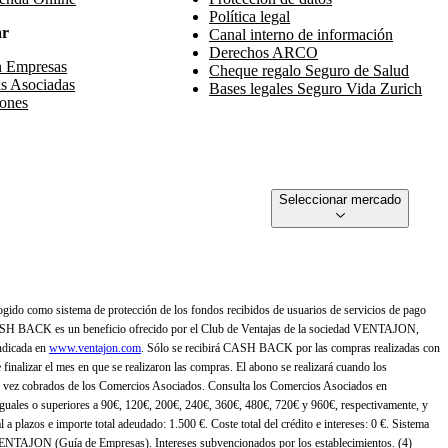
Política legal
ar
Canal interno de información
Derechos ARCO
n Empresas
Cheque regalo Seguro de Salud
s Asociadas
Bases legales Seguro Vida Zurich
ones
Seleccionar mercado
gido como sistema de protección de los fondos recibidos de usuarios de servicios de pago
ASH BACK es un beneficio ofrecido por el Club de Ventajas de la sociedad VENTAJON,
ndicada en
www.ventajon.com
. Sólo se recibirá CASH BACK por las compras realizadas con
zar el mes en que se realizaron las compras. El abono se realizará cuando los
 vez cobrados de los Comercios Asociados. Consulta los Comercios Asociados en
 iguales o superiores a 90€, 120€, 200€, 240€, 360€, 480€, 720€ y 960€, respectivamente, y
 a plazos e importe total adeudado: 1.500 €. Coste total del crédito e intereses: 0 €. Sistema
 VENTAJON (Guía de Empresas). Intereses subvencionados por los establecimientos. (4)