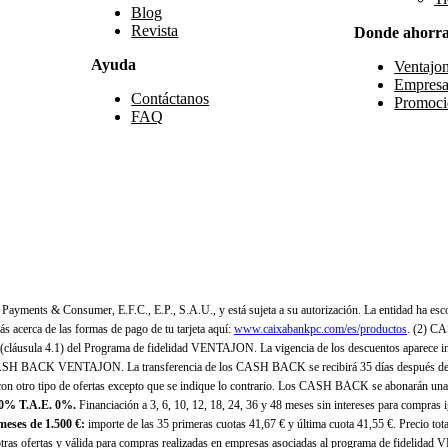
Blog
Revista
Donde ahorr
Ayuda
Ventajo
Empresa
Contáctanos
Promoci
FAQ
yments & Consumer, E.F.C., E.P., S.A.U., y está sujeta a su autorización. La entidad ha esco
 acerca de las formas de pago de tu tarjeta aquí:
www.caixabankpc.com/es/productos
. (2) C
(cláusula 4.1) del Programa de fidelidad VENTAJON. La vigencia de los descuentos aparece i
H BACK VENTAJON. La transferencia de los CASH BACK se recibirá 35 días después de finali
n otro tipo de ofertas excepto que se indique lo contrario. Los CASH BACK se abonarán una
 0% T.A.E. 0%.
Financiación a 3, 6, 10, 12, 18, 24, 36 y 48 meses sin intereses para compras
eses de 1.500 €:
importe de las 35 primeras cuotas 41,67 € y última cuota 41,55 €. Precio total
as ofertas y válida para compras realizadas en empresas asociadas al programa de fidelidad