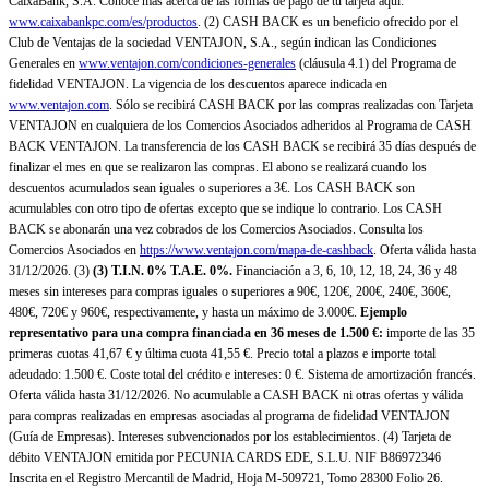
CaixaBank, S.A. Conoce más acerca de las formas de pago de tu tarjeta aquí:
www.caixabankpc.com/es/productos
. (2) CASH BACK es un beneficio ofrecido por el
Club de Ventajas de la sociedad VENTAJON, S.A., según indican las Condiciones
Generales en
www.ventajon.com/condiciones-generales
(cláusula 4.1) del Programa de
fidelidad VENTAJON. La vigencia de los descuentos aparece indicada en
www.ventajon.com
. Sólo se recibirá CASH BACK por las compras realizadas con Tarjeta
VENTAJON en cualquiera de los Comercios Asociados adheridos al Programa de CASH
BACK VENTAJON. La transferencia de los CASH BACK se recibirá 35 días después de
finalizar el mes en que se realizaron las compras. El abono se realizará cuando los
descuentos acumulados sean iguales o superiores a 3€. Los CASH BACK son
acumulables con otro tipo de ofertas excepto que se indique lo contrario. Los CASH
BACK se abonarán una vez cobrados de los Comercios Asociados. Consulta los
Comercios Asociados en
https://www.ventajon.com/mapa-de-cashback
. Oferta válida hasta
31/12/2026. (3)
(3)
T.I.N. 0% T.A.E. 0%.
Financiación a 3, 6, 10, 12, 18, 24, 36 y 48
meses sin intereses para compras iguales o superiores a 90€, 120€, 200€, 240€, 360€,
480€, 720€ y 960€, respectivamente, y hasta un máximo de 3.000€.
Ejemplo
representativo para una compra financiada en 36 meses de 1.500 €:
importe de las 35
primeras cuotas 41,67 € y última cuota 41,55 €. Precio total a plazos e importe total
adeudado: 1.500 €. Coste total del crédito e intereses: 0 €. Sistema de amortización francés.
Oferta válida hasta 31/12/2026. No acumulable a CASH BACK ni otras ofertas y válida
para compras realizadas en empresas asociadas al programa de fidelidad VENTAJON
(Guía de Empresas). Intereses subvencionados por los establecimientos. (4) Tarjeta de
débito VENTAJON emitida por PECUNIA CARDS EDE, S.L.U. NIF B86972346
Inscrita en el Registro Mercantil de Madrid, Hoja M-509721, Tomo 28300 Folio 26.