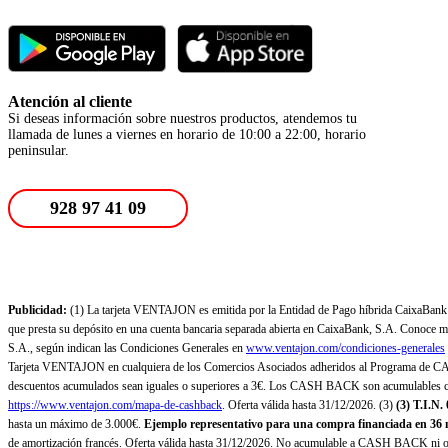
Atención al cliente
Si deseas información sobre nuestros productos, atendemos tu
llamada de lunes a viernes en horario de 10:00 a 22:00, horario
peninsular.
928 97 41 09
Publicidad:
(1) La tarjeta VENTAJON es emitida por la Entidad de Pago híbrida CaixaBank Pa
que presta su depósito en una cuenta bancaria separada abierta en CaixaBank, S.A. Conoce más
S.A., según indican las Condiciones Generales en
www.ventajon.com/condiciones-generales
Tarjeta VENTAJON en cualquiera de los Comercios Asociados adheridos al Programa de CAS
descuentos acumulados sean iguales o superiores a 3€. Los CASH BACK son acumulables co
https://www.ventajon.com/mapa-de-cashback
. Oferta válida hasta 31/12/2026. (3)
(3)
T.I.N.
hasta un máximo de 3.000€.
Ejemplo representativo para una compra financiada en 36 m
de amortización francés. Oferta válida hasta 31/12/2026. No acumulable a CASH BACK ni otr