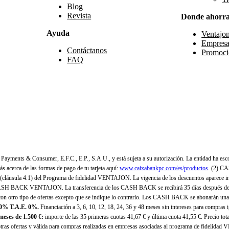
Blog
Revista
Donde ahorr
Ayuda
Ventajo
Empresa
Contáctanos
Promoci
FAQ
yments & Consumer, E.F.C., E.P., S.A.U., y está sujeta a su autorización. La entidad ha esco
 acerca de las formas de pago de tu tarjeta aquí:
www.caixabankpc.com/es/productos
. (2) C
(cláusula 4.1) del Programa de fidelidad VENTAJON. La vigencia de los descuentos aparece i
H BACK VENTAJON. La transferencia de los CASH BACK se recibirá 35 días después de finali
n otro tipo de ofertas excepto que se indique lo contrario. Los CASH BACK se abonarán una
 0% T.A.E. 0%.
Financiación a 3, 6, 10, 12, 18, 24, 36 y 48 meses sin intereses para compras
eses de 1.500 €:
importe de las 35 primeras cuotas 41,67 € y última cuota 41,55 €. Precio total
as ofertas y válida para compras realizadas en empresas asociadas al programa de fidelidad