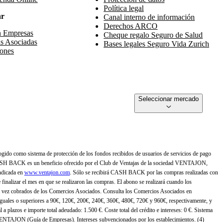
Política legal
ar
Canal interno de información
Derechos ARCO
n Empresas
Cheque regalo Seguro de Salud
s Asociadas
Bases legales Seguro Vida Zurich
ones
Seleccionar mercado
gido como sistema de protección de los fondos recibidos de usuarios de servicios de pago
ASH BACK es un beneficio ofrecido por el Club de Ventajas de la sociedad VENTAJON,
ndicada en
www.ventajon.com
. Sólo se recibirá CASH BACK por las compras realizadas con
zar el mes en que se realizaron las compras. El abono se realizará cuando los
 vez cobrados de los Comercios Asociados. Consulta los Comercios Asociados en
 iguales o superiores a 90€, 120€, 200€, 240€, 360€, 480€, 720€ y 960€, respectivamente, y
 a plazos e importe total adeudado: 1.500 €. Coste total del crédito e intereses: 0 €. Sistema
 VENTAJON (Guía de Empresas). Intereses subvencionados por los establecimientos. (4)