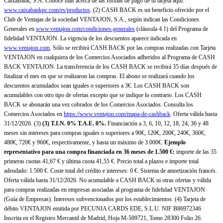
CaixaBank, S.A. Conoce más acerca de las formas de pago de tu tarjeta aquí:
www.caixabankpc.com/es/productos
. (2) CASH BACK es un beneficio ofrecido por el
Club de Ventajas de la sociedad VENTAJON, S.A., según indican las Condiciones
Generales en
www.ventajon.com/condiciones-generales
(cláusula 4.1) del Programa de
fidelidad VENTAJON. La vigencia de los descuentos aparece indicada en
www.ventajon.com
. Sólo se recibirá CASH BACK por las compras realizadas con Tarjeta
VENTAJON en cualquiera de los Comercios Asociados adheridos al Programa de CASH
BACK VENTAJON. La transferencia de los CASH BACK se recibirá 35 días después de
finalizar el mes en que se realizaron las compras. El abono se realizará cuando los
descuentos acumulados sean iguales o superiores a 3€. Los CASH BACK son
acumulables con otro tipo de ofertas excepto que se indique lo contrario. Los CASH
BACK se abonarán una vez cobrados de los Comercios Asociados. Consulta los
Comercios Asociados en
https://www.ventajon.com/mapa-de-cashback
. Oferta válida hasta
31/12/2026. (3)
(3)
T.I.N. 0% T.A.E. 0%.
Financiación a 3, 6, 10, 12, 18, 24, 36 y 48
meses sin intereses para compras iguales o superiores a 90€, 120€, 200€, 240€, 360€,
480€, 720€ y 960€, respectivamente, y hasta un máximo de 3.000€.
Ejemplo
representativo para una compra financiada en 36 meses de 1.500 €:
importe de las 35
primeras cuotas 41,67 € y última cuota 41,55 €. Precio total a plazos e importe total
adeudado: 1.500 €. Coste total del crédito e intereses: 0 €. Sistema de amortización francés.
Oferta válida hasta 31/12/2026. No acumulable a CASH BACK ni otras ofertas y válida
para compras realizadas en empresas asociadas al programa de fidelidad VENTAJON
(Guía de Empresas). Intereses subvencionados por los establecimientos. (4) Tarjeta de
débito VENTAJON emitida por PECUNIA CARDS EDE, S.L.U. NIF B86972346
Inscrita en el Registro Mercantil de Madrid, Hoja M-509721, Tomo 28300 Folio 26.