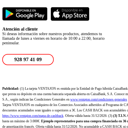
Atención al cliente
Si deseas información sobre nuestros productos, atendemos tu
llamada de lunes a viernes en horario de 10:00 a 22:00, horario
peninsular.
928 97 41 09
Publicidad:
(1) La tarjeta VENTAJON es emitida por la Entidad de Pago híbrida CaixaBank Pa
que presta su depósito en una cuenta bancaria separada abierta en CaixaBank, S.A. Conoce más
S.A., según indican las Condiciones Generales en
www.ventajon.com/condiciones-generales
Tarjeta VENTAJON en cualquiera de los Comercios Asociados adheridos al Programa de CAS
descuentos acumulados sean iguales o superiores a 3€. Los CASH BACK son acumulables co
https://www.ventajon.com/mapa-de-cashback
. Oferta válida hasta 31/12/2026. (3)
(3)
T.I.N.
hasta un máximo de 3.000€.
Ejemplo representativo para una compra financiada en 36 m
de amortización francés. Oferta válida hasta 31/12/2026. No acumulable a CASH BACK ni otr