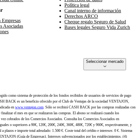
Política legal
ar
Canal interno de información
Derechos ARCO
n Empresas
Cheque regalo Seguro de Salud
s Asociadas
Bases legales Seguro Vida Zurich
ones
Seleccionar mercado
gido como sistema de protección de los fondos recibidos de usuarios de servicios de pago
ASH BACK es un beneficio ofrecido por el Club de Ventajas de la sociedad VENTAJON,
ndicada en
www.ventajon.com
. Sólo se recibirá CASH BACK por las compras realizadas con
zar el mes en que se realizaron las compras. El abono se realizará cuando los
 vez cobrados de los Comercios Asociados. Consulta los Comercios Asociados en
 iguales o superiores a 90€, 120€, 200€, 240€, 360€, 480€, 720€ y 960€, respectivamente, y
 a plazos e importe total adeudado: 1.500 €. Coste total del crédito e intereses: 0 €. Sistema
 VENTAJON (Guía de Empresas). Intereses subvencionados por los establecimientos. (4)