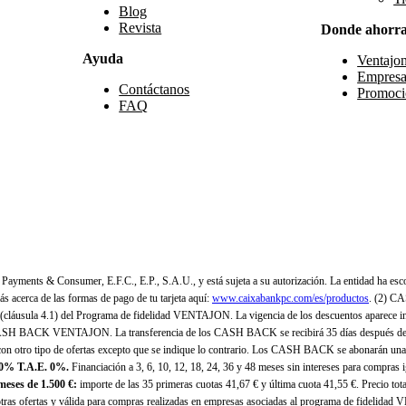
Blog
Revista
Donde ahorr
Ayuda
Ventajo
Empresa
Contáctanos
Promoci
FAQ
yments & Consumer, E.F.C., E.P., S.A.U., y está sujeta a su autorización. La entidad ha esco
 acerca de las formas de pago de tu tarjeta aquí:
www.caixabankpc.com/es/productos
. (2) C
(cláusula 4.1) del Programa de fidelidad VENTAJON. La vigencia de los descuentos aparece i
H BACK VENTAJON. La transferencia de los CASH BACK se recibirá 35 días después de finali
n otro tipo de ofertas excepto que se indique lo contrario. Los CASH BACK se abonarán una
 0% T.A.E. 0%.
Financiación a 3, 6, 10, 12, 18, 24, 36 y 48 meses sin intereses para compras
eses de 1.500 €:
importe de las 35 primeras cuotas 41,67 € y última cuota 41,55 €. Precio total
as ofertas y válida para compras realizadas en empresas asociadas al programa de fidelidad