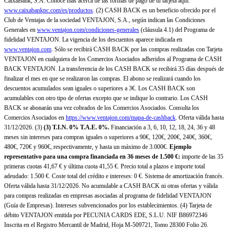
CaixaBank, S.A. Conoce más acerca de las formas de pago de tu tarjeta aquí:
www.caixabankpc.com/es/productos
. (2) CASH BACK es un beneficio ofrecido por el
Club de Ventajas de la sociedad VENTAJON, S.A., según indican las Condiciones
Generales en
www.ventajon.com/condiciones-generales
(cláusula 4.1) del Programa de
fidelidad VENTAJON. La vigencia de los descuentos aparece indicada en
www.ventajon.com
. Sólo se recibirá CASH BACK por las compras realizadas con Tarjeta
VENTAJON en cualquiera de los Comercios Asociados adheridos al Programa de CASH
BACK VENTAJON. La transferencia de los CASH BACK se recibirá 35 días después de
finalizar el mes en que se realizaron las compras. El abono se realizará cuando los
descuentos acumulados sean iguales o superiores a 3€. Los CASH BACK son
acumulables con otro tipo de ofertas excepto que se indique lo contrario. Los CASH
BACK se abonarán una vez cobrados de los Comercios Asociados. Consulta los
Comercios Asociados en
https://www.ventajon.com/mapa-de-cashback
. Oferta válida hasta
31/12/2026. (3)
(3)
T.I.N. 0% T.A.E. 0%.
Financiación a 3, 6, 10, 12, 18, 24, 36 y 48
meses sin intereses para compras iguales o superiores a 90€, 120€, 200€, 240€, 360€,
480€, 720€ y 960€, respectivamente, y hasta un máximo de 3.000€.
Ejemplo
representativo para una compra financiada en 36 meses de 1.500 €:
importe de las 35
primeras cuotas 41,67 € y última cuota 41,55 €. Precio total a plazos e importe total
adeudado: 1.500 €. Coste total del crédito e intereses: 0 €. Sistema de amortización francés.
Oferta válida hasta 31/12/2026. No acumulable a CASH BACK ni otras ofertas y válida
para compras realizadas en empresas asociadas al programa de fidelidad VENTAJON
(Guía de Empresas). Intereses subvencionados por los establecimientos. (4) Tarjeta de
débito VENTAJON emitida por PECUNIA CARDS EDE, S.L.U. NIF B86972346
Inscrita en el Registro Mercantil de Madrid, Hoja M-509721, Tomo 28300 Folio 26.