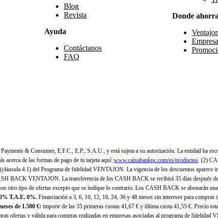
Blog
Revista
Donde ahorr
Ayuda
Ventajo
Empresa
Contáctanos
Promoci
FAQ
yments & Consumer, E.F.C., E.P., S.A.U., y está sujeta a su autorización. La entidad ha esco
 acerca de las formas de pago de tu tarjeta aquí:
www.caixabankpc.com/es/productos
. (2) C
(cláusula 4.1) del Programa de fidelidad VENTAJON. La vigencia de los descuentos aparece i
H BACK VENTAJON. La transferencia de los CASH BACK se recibirá 35 días después de finali
n otro tipo de ofertas excepto que se indique lo contrario. Los CASH BACK se abonarán una
 0% T.A.E. 0%.
Financiación a 3, 6, 10, 12, 18, 24, 36 y 48 meses sin intereses para compras
eses de 1.500 €:
importe de las 35 primeras cuotas 41,67 € y última cuota 41,55 €. Precio total
as ofertas y válida para compras realizadas en empresas asociadas al programa de fidelidad