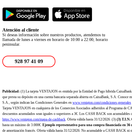
Atención al cliente
Si deseas información sobre nuestros productos, atendemos tu
llamada de lunes a viernes en horario de 10:00 a 22:00, horario
peninsular.
928 97 41 09
Publicidad:
(1) La tarjeta VENTAJON es emitida por la Entidad de Pago híbrida CaixaBank Pa
que presta su depósito en una cuenta bancaria separada abierta en CaixaBank, S.A. Conoce más
S.A., según indican las Condiciones Generales en
www.ventajon.com/condiciones-generales
Tarjeta VENTAJON en cualquiera de los Comercios Asociados adheridos al Programa de CAS
descuentos acumulados sean iguales o superiores a 3€. Los CASH BACK son acumulables co
https://www.ventajon.com/mapa-de-cashback
. Oferta válida hasta 31/12/2026. (3)
(3)
T.I.N.
hasta un máximo de 3.000€.
Ejemplo representativo para una compra financiada en 36 m
de amortización francés. Oferta válida hasta 31/12/2026. No acumulable a CASH BACK ni otr