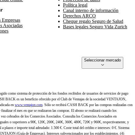
Política legal
ar
Canal interno de información
Derechos ARCO
n Empresas
Cheque regalo Seguro de Salud
s Asociadas
Bases legales Seguro Vida Zurich
ones
Seleccionar mercado
gido como sistema de protección de los fondos recibidos de usuarios de servicios de pago
ASH BACK es un beneficio ofrecido por el Club de Ventajas de la sociedad VENTAJON,
ndicada en
www.ventajon.com
. Sólo se recibirá CASH BACK por las compras realizadas con
zar el mes en que se realizaron las compras. El abono se realizará cuando los
 vez cobrados de los Comercios Asociados. Consulta los Comercios Asociados en
 iguales o superiores a 90€, 120€, 200€, 240€, 360€, 480€, 720€ y 960€, respectivamente, y
 a plazos e importe total adeudado: 1.500 €. Coste total del crédito e intereses: 0 €. Sistema
 VENTAJON (Guía de Empresas). Intereses subvencionados por los establecimientos. (4)