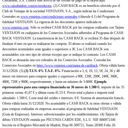
CaixaBank, S.A. Conoce más acerca de las formas de pago de tu tarjeta aquí:
www.caixabankpc.com/es/productos
. (2) CASH BACK es un beneficio ofrecido por el
Club de Ventajas de la sociedad VENTAJON, S.A., según indican las Condiciones
Generales en
www.ventajon.com/condiciones-generales
(cláusula 4.1) del Programa de
fidelidad VENTAJON. La vigencia de los descuentos aparece indicada en
www.ventajon.com
. Sólo se recibirá CASH BACK por las compras realizadas con Tarjeta
VENTAJON en cualquiera de los Comercios Asociados adheridos al Programa de CASH
BACK VENTAJON. La transferencia de los CASH BACK se recibirá 35 días después de
finalizar el mes en que se realizaron las compras. El abono se realizará cuando los
descuentos acumulados sean iguales o superiores a 3€. Los CASH BACK son
acumulables con otro tipo de ofertas excepto que se indique lo contrario. Los CASH
BACK se abonarán una vez cobrados de los Comercios Asociados. Consulta los
Comercios Asociados en
https://www.ventajon.com/mapa-de-cashback
. Oferta válida hasta
31/12/2026. (3)
(3)
T.I.N. 0% T.A.E. 0%.
Financiación a 3, 6, 10, 12, 18, 24, 36 y 48
meses sin intereses para compras iguales o superiores a 90€, 120€, 200€, 240€, 360€,
480€, 720€ y 960€, respectivamente, y hasta un máximo de 3.000€.
Ejemplo
representativo para una compra financiada en 36 meses de 1.500 €:
importe de las 35
primeras cuotas 41,67 € y última cuota 41,55 €. Precio total a plazos e importe total
adeudado: 1.500 €. Coste total del crédito e intereses: 0 €. Sistema de amortización francés.
Oferta válida hasta 31/12/2026. No acumulable a CASH BACK ni otras ofertas y válida
para compras realizadas en empresas asociadas al programa de fidelidad VENTAJON
(Guía de Empresas). Intereses subvencionados por los establecimientos. (4) Tarjeta de
débito VENTAJON emitida por PECUNIA CARDS EDE, S.L.U. NIF B86972346
Inscrita en el Registro Mercantil de Madrid, Hoja M-509721, Tomo 28300 Folio 26.