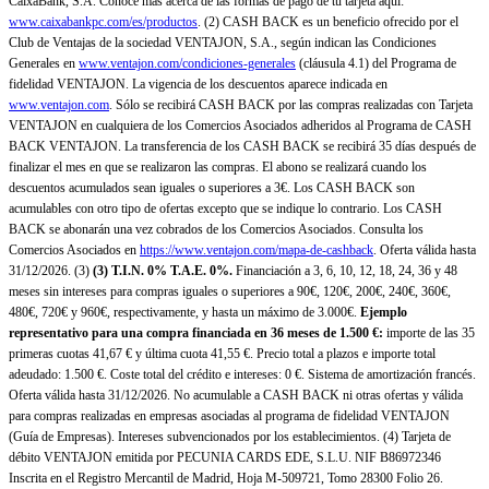
CaixaBank, S.A. Conoce más acerca de las formas de pago de tu tarjeta aquí:
www.caixabankpc.com/es/productos
. (2) CASH BACK es un beneficio ofrecido por el
Club de Ventajas de la sociedad VENTAJON, S.A., según indican las Condiciones
Generales en
www.ventajon.com/condiciones-generales
(cláusula 4.1) del Programa de
fidelidad VENTAJON. La vigencia de los descuentos aparece indicada en
www.ventajon.com
. Sólo se recibirá CASH BACK por las compras realizadas con Tarjeta
VENTAJON en cualquiera de los Comercios Asociados adheridos al Programa de CASH
BACK VENTAJON. La transferencia de los CASH BACK se recibirá 35 días después de
finalizar el mes en que se realizaron las compras. El abono se realizará cuando los
descuentos acumulados sean iguales o superiores a 3€. Los CASH BACK son
acumulables con otro tipo de ofertas excepto que se indique lo contrario. Los CASH
BACK se abonarán una vez cobrados de los Comercios Asociados. Consulta los
Comercios Asociados en
https://www.ventajon.com/mapa-de-cashback
. Oferta válida hasta
31/12/2026. (3)
(3)
T.I.N. 0% T.A.E. 0%.
Financiación a 3, 6, 10, 12, 18, 24, 36 y 48
meses sin intereses para compras iguales o superiores a 90€, 120€, 200€, 240€, 360€,
480€, 720€ y 960€, respectivamente, y hasta un máximo de 3.000€.
Ejemplo
representativo para una compra financiada en 36 meses de 1.500 €:
importe de las 35
primeras cuotas 41,67 € y última cuota 41,55 €. Precio total a plazos e importe total
adeudado: 1.500 €. Coste total del crédito e intereses: 0 €. Sistema de amortización francés.
Oferta válida hasta 31/12/2026. No acumulable a CASH BACK ni otras ofertas y válida
para compras realizadas en empresas asociadas al programa de fidelidad VENTAJON
(Guía de Empresas). Intereses subvencionados por los establecimientos. (4) Tarjeta de
débito VENTAJON emitida por PECUNIA CARDS EDE, S.L.U. NIF B86972346
Inscrita en el Registro Mercantil de Madrid, Hoja M-509721, Tomo 28300 Folio 26.