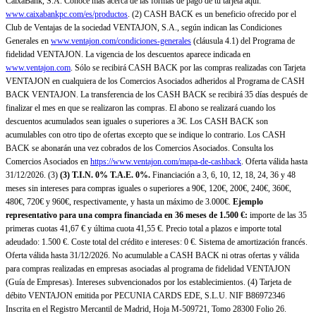
CaixaBank, S.A. Conoce más acerca de las formas de pago de tu tarjeta aquí:
www.caixabankpc.com/es/productos
. (2) CASH BACK es un beneficio ofrecido por el
Club de Ventajas de la sociedad VENTAJON, S.A., según indican las Condiciones
Generales en
www.ventajon.com/condiciones-generales
(cláusula 4.1) del Programa de
fidelidad VENTAJON. La vigencia de los descuentos aparece indicada en
www.ventajon.com
. Sólo se recibirá CASH BACK por las compras realizadas con Tarjeta
VENTAJON en cualquiera de los Comercios Asociados adheridos al Programa de CASH
BACK VENTAJON. La transferencia de los CASH BACK se recibirá 35 días después de
finalizar el mes en que se realizaron las compras. El abono se realizará cuando los
descuentos acumulados sean iguales o superiores a 3€. Los CASH BACK son
acumulables con otro tipo de ofertas excepto que se indique lo contrario. Los CASH
BACK se abonarán una vez cobrados de los Comercios Asociados. Consulta los
Comercios Asociados en
https://www.ventajon.com/mapa-de-cashback
. Oferta válida hasta
31/12/2026. (3)
(3)
T.I.N. 0% T.A.E. 0%.
Financiación a 3, 6, 10, 12, 18, 24, 36 y 48
meses sin intereses para compras iguales o superiores a 90€, 120€, 200€, 240€, 360€,
480€, 720€ y 960€, respectivamente, y hasta un máximo de 3.000€.
Ejemplo
representativo para una compra financiada en 36 meses de 1.500 €:
importe de las 35
primeras cuotas 41,67 € y última cuota 41,55 €. Precio total a plazos e importe total
adeudado: 1.500 €. Coste total del crédito e intereses: 0 €. Sistema de amortización francés.
Oferta válida hasta 31/12/2026. No acumulable a CASH BACK ni otras ofertas y válida
para compras realizadas en empresas asociadas al programa de fidelidad VENTAJON
(Guía de Empresas). Intereses subvencionados por los establecimientos. (4) Tarjeta de
débito VENTAJON emitida por PECUNIA CARDS EDE, S.L.U. NIF B86972346
Inscrita en el Registro Mercantil de Madrid, Hoja M-509721, Tomo 28300 Folio 26.