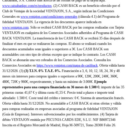
CaixaBank, S.A. Conoce más acerca de las formas de pago de tu tarjeta aquí:
www.caixabankpc.com/es/productos
. (2) CASH BACK es un beneficio ofrecido por el
Club de Ventajas de la sociedad VENTAJON, S.A., según indican las Condiciones
Generales en
www.ventajon.com/condiciones-generales
(cláusula 4.1) del Programa de
fidelidad VENTAJON. La vigencia de los descuentos aparece indicada en
www.ventajon.com
. Sólo se recibirá CASH BACK por las compras realizadas con Tarjeta
VENTAJON en cualquiera de los Comercios Asociados adheridos al Programa de CASH
BACK VENTAJON. La transferencia de los CASH BACK se recibirá 35 días después de
finalizar el mes en que se realizaron las compras. El abono se realizará cuando los
descuentos acumulados sean iguales o superiores a 3€. Los CASH BACK son
acumulables con otro tipo de ofertas excepto que se indique lo contrario. Los CASH
BACK se abonarán una vez cobrados de los Comercios Asociados. Consulta los
Comercios Asociados en
https://www.ventajon.com/mapa-de-cashback
. Oferta válida hasta
31/12/2026. (3)
(3)
T.I.N. 0% T.A.E. 0%.
Financiación a 3, 6, 10, 12, 18, 24, 36 y 48
meses sin intereses para compras iguales o superiores a 90€, 120€, 200€, 240€, 360€,
480€, 720€ y 960€, respectivamente, y hasta un máximo de 3.000€.
Ejemplo
representativo para una compra financiada en 36 meses de 1.500 €:
importe de las 35
primeras cuotas 41,67 € y última cuota 41,55 €. Precio total a plazos e importe total
adeudado: 1.500 €. Coste total del crédito e intereses: 0 €. Sistema de amortización francés.
Oferta válida hasta 31/12/2026. No acumulable a CASH BACK ni otras ofertas y válida
para compras realizadas en empresas asociadas al programa de fidelidad VENTAJON
(Guía de Empresas). Intereses subvencionados por los establecimientos. (4) Tarjeta de
débito VENTAJON emitida por PECUNIA CARDS EDE, S.L.U. NIF B86972346
Inscrita en el Registro Mercantil de Madrid, Hoja M-509721, Tomo 28300 Folio 26.