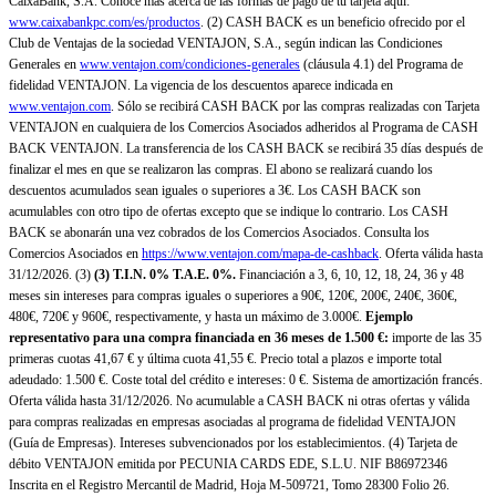
CaixaBank, S.A. Conoce más acerca de las formas de pago de tu tarjeta aquí:
www.caixabankpc.com/es/productos
. (2) CASH BACK es un beneficio ofrecido por el
Club de Ventajas de la sociedad VENTAJON, S.A., según indican las Condiciones
Generales en
www.ventajon.com/condiciones-generales
(cláusula 4.1) del Programa de
fidelidad VENTAJON. La vigencia de los descuentos aparece indicada en
www.ventajon.com
. Sólo se recibirá CASH BACK por las compras realizadas con Tarjeta
VENTAJON en cualquiera de los Comercios Asociados adheridos al Programa de CASH
BACK VENTAJON. La transferencia de los CASH BACK se recibirá 35 días después de
finalizar el mes en que se realizaron las compras. El abono se realizará cuando los
descuentos acumulados sean iguales o superiores a 3€. Los CASH BACK son
acumulables con otro tipo de ofertas excepto que se indique lo contrario. Los CASH
BACK se abonarán una vez cobrados de los Comercios Asociados. Consulta los
Comercios Asociados en
https://www.ventajon.com/mapa-de-cashback
. Oferta válida hasta
31/12/2026. (3)
(3)
T.I.N. 0% T.A.E. 0%.
Financiación a 3, 6, 10, 12, 18, 24, 36 y 48
meses sin intereses para compras iguales o superiores a 90€, 120€, 200€, 240€, 360€,
480€, 720€ y 960€, respectivamente, y hasta un máximo de 3.000€.
Ejemplo
representativo para una compra financiada en 36 meses de 1.500 €:
importe de las 35
primeras cuotas 41,67 € y última cuota 41,55 €. Precio total a plazos e importe total
adeudado: 1.500 €. Coste total del crédito e intereses: 0 €. Sistema de amortización francés.
Oferta válida hasta 31/12/2026. No acumulable a CASH BACK ni otras ofertas y válida
para compras realizadas en empresas asociadas al programa de fidelidad VENTAJON
(Guía de Empresas). Intereses subvencionados por los establecimientos. (4) Tarjeta de
débito VENTAJON emitida por PECUNIA CARDS EDE, S.L.U. NIF B86972346
Inscrita en el Registro Mercantil de Madrid, Hoja M-509721, Tomo 28300 Folio 26.