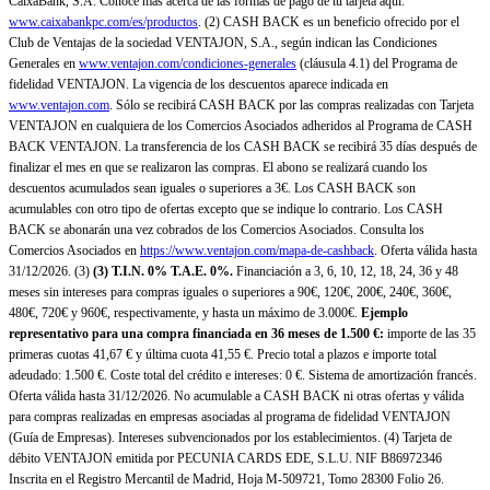
CaixaBank, S.A. Conoce más acerca de las formas de pago de tu tarjeta aquí:
www.caixabankpc.com/es/productos
. (2) CASH BACK es un beneficio ofrecido por el
Club de Ventajas de la sociedad VENTAJON, S.A., según indican las Condiciones
Generales en
www.ventajon.com/condiciones-generales
(cláusula 4.1) del Programa de
fidelidad VENTAJON. La vigencia de los descuentos aparece indicada en
www.ventajon.com
. Sólo se recibirá CASH BACK por las compras realizadas con Tarjeta
VENTAJON en cualquiera de los Comercios Asociados adheridos al Programa de CASH
BACK VENTAJON. La transferencia de los CASH BACK se recibirá 35 días después de
finalizar el mes en que se realizaron las compras. El abono se realizará cuando los
descuentos acumulados sean iguales o superiores a 3€. Los CASH BACK son
acumulables con otro tipo de ofertas excepto que se indique lo contrario. Los CASH
BACK se abonarán una vez cobrados de los Comercios Asociados. Consulta los
Comercios Asociados en
https://www.ventajon.com/mapa-de-cashback
. Oferta válida hasta
31/12/2026. (3)
(3)
T.I.N. 0% T.A.E. 0%.
Financiación a 3, 6, 10, 12, 18, 24, 36 y 48
meses sin intereses para compras iguales o superiores a 90€, 120€, 200€, 240€, 360€,
480€, 720€ y 960€, respectivamente, y hasta un máximo de 3.000€.
Ejemplo
representativo para una compra financiada en 36 meses de 1.500 €:
importe de las 35
primeras cuotas 41,67 € y última cuota 41,55 €. Precio total a plazos e importe total
adeudado: 1.500 €. Coste total del crédito e intereses: 0 €. Sistema de amortización francés.
Oferta válida hasta 31/12/2026. No acumulable a CASH BACK ni otras ofertas y válida
para compras realizadas en empresas asociadas al programa de fidelidad VENTAJON
(Guía de Empresas). Intereses subvencionados por los establecimientos. (4) Tarjeta de
débito VENTAJON emitida por PECUNIA CARDS EDE, S.L.U. NIF B86972346
Inscrita en el Registro Mercantil de Madrid, Hoja M-509721, Tomo 28300 Folio 26.