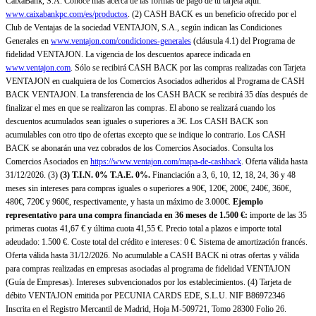
CaixaBank, S.A. Conoce más acerca de las formas de pago de tu tarjeta aquí:
www.caixabankpc.com/es/productos
. (2) CASH BACK es un beneficio ofrecido por el
Club de Ventajas de la sociedad VENTAJON, S.A., según indican las Condiciones
Generales en
www.ventajon.com/condiciones-generales
(cláusula 4.1) del Programa de
fidelidad VENTAJON. La vigencia de los descuentos aparece indicada en
www.ventajon.com
. Sólo se recibirá CASH BACK por las compras realizadas con Tarjeta
VENTAJON en cualquiera de los Comercios Asociados adheridos al Programa de CASH
BACK VENTAJON. La transferencia de los CASH BACK se recibirá 35 días después de
finalizar el mes en que se realizaron las compras. El abono se realizará cuando los
descuentos acumulados sean iguales o superiores a 3€. Los CASH BACK son
acumulables con otro tipo de ofertas excepto que se indique lo contrario. Los CASH
BACK se abonarán una vez cobrados de los Comercios Asociados. Consulta los
Comercios Asociados en
https://www.ventajon.com/mapa-de-cashback
. Oferta válida hasta
31/12/2026. (3)
(3)
T.I.N. 0% T.A.E. 0%.
Financiación a 3, 6, 10, 12, 18, 24, 36 y 48
meses sin intereses para compras iguales o superiores a 90€, 120€, 200€, 240€, 360€,
480€, 720€ y 960€, respectivamente, y hasta un máximo de 3.000€.
Ejemplo
representativo para una compra financiada en 36 meses de 1.500 €:
importe de las 35
primeras cuotas 41,67 € y última cuota 41,55 €. Precio total a plazos e importe total
adeudado: 1.500 €. Coste total del crédito e intereses: 0 €. Sistema de amortización francés.
Oferta válida hasta 31/12/2026. No acumulable a CASH BACK ni otras ofertas y válida
para compras realizadas en empresas asociadas al programa de fidelidad VENTAJON
(Guía de Empresas). Intereses subvencionados por los establecimientos. (4) Tarjeta de
débito VENTAJON emitida por PECUNIA CARDS EDE, S.L.U. NIF B86972346
Inscrita en el Registro Mercantil de Madrid, Hoja M-509721, Tomo 28300 Folio 26.