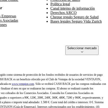
Política legal
ar
Canal interno de información
Derechos ARCO
n Empresas
Cheque regalo Seguro de Salud
s Asociadas
Bases legales Seguro Vida Zurich
ones
Seleccionar mercado
gido como sistema de protección de los fondos recibidos de usuarios de servicios de pago
ASH BACK es un beneficio ofrecido por el Club de Ventajas de la sociedad VENTAJON,
ndicada en
www.ventajon.com
. Sólo se recibirá CASH BACK por las compras realizadas con
zar el mes en que se realizaron las compras. El abono se realizará cuando los
 vez cobrados de los Comercios Asociados. Consulta los Comercios Asociados en
 iguales o superiores a 90€, 120€, 200€, 240€, 360€, 480€, 720€ y 960€, respectivamente, y
 a plazos e importe total adeudado: 1.500 €. Coste total del crédito e intereses: 0 €. Sistema
 VENTAJON (Guía de Empresas). Intereses subvencionados por los establecimientos. (4)