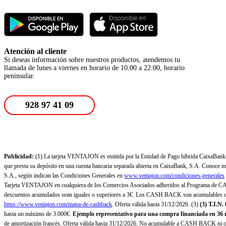
Atención al cliente
Si deseas información sobre nuestros productos, atendemos tu
llamada de lunes a viernes en horario de 10:00 a 22:00, horario
peninsular.
928 97 41 09
Publicidad:
(1) La tarjeta VENTAJON es emitida por la Entidad de Pago híbrida CaixaBank Pa
que presta su depósito en una cuenta bancaria separada abierta en CaixaBank, S.A. Conoce más
S.A., según indican las Condiciones Generales en
www.ventajon.com/condiciones-generales
Tarjeta VENTAJON en cualquiera de los Comercios Asociados adheridos al Programa de CAS
descuentos acumulados sean iguales o superiores a 3€. Los CASH BACK son acumulables co
https://www.ventajon.com/mapa-de-cashback
. Oferta válida hasta 31/12/2026. (3)
(3)
T.I.N.
hasta un máximo de 3.000€.
Ejemplo representativo para una compra financiada en 36 m
de amortización francés. Oferta válida hasta 31/12/2026. No acumulable a CASH BACK ni otr