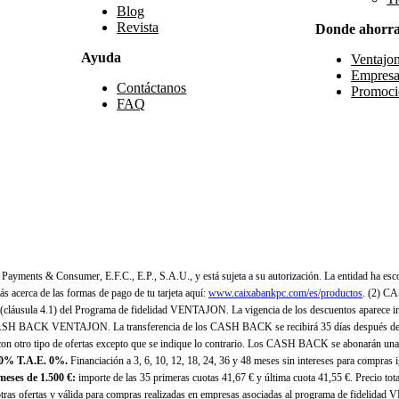
Blog
Revista
Donde ahorr
Ayuda
Ventajo
Empresa
Contáctanos
Promoci
FAQ
yments & Consumer, E.F.C., E.P., S.A.U., y está sujeta a su autorización. La entidad ha esco
 acerca de las formas de pago de tu tarjeta aquí:
www.caixabankpc.com/es/productos
. (2) C
(cláusula 4.1) del Programa de fidelidad VENTAJON. La vigencia de los descuentos aparece i
H BACK VENTAJON. La transferencia de los CASH BACK se recibirá 35 días después de finali
n otro tipo de ofertas excepto que se indique lo contrario. Los CASH BACK se abonarán una
 0% T.A.E. 0%.
Financiación a 3, 6, 10, 12, 18, 24, 36 y 48 meses sin intereses para compras
eses de 1.500 €:
importe de las 35 primeras cuotas 41,67 € y última cuota 41,55 €. Precio total
as ofertas y válida para compras realizadas en empresas asociadas al programa de fidelidad