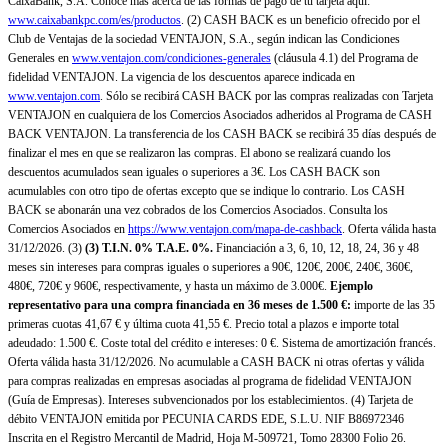
CaixaBank, S.A. Conoce más acerca de las formas de pago de tu tarjeta aquí:
www.caixabankpc.com/es/productos
. (2) CASH BACK es un beneficio ofrecido por el
Club de Ventajas de la sociedad VENTAJON, S.A., según indican las Condiciones
Generales en
www.ventajon.com/condiciones-generales
(cláusula 4.1) del Programa de
fidelidad VENTAJON. La vigencia de los descuentos aparece indicada en
www.ventajon.com
. Sólo se recibirá CASH BACK por las compras realizadas con Tarjeta
VENTAJON en cualquiera de los Comercios Asociados adheridos al Programa de CASH
BACK VENTAJON. La transferencia de los CASH BACK se recibirá 35 días después de
finalizar el mes en que se realizaron las compras. El abono se realizará cuando los
descuentos acumulados sean iguales o superiores a 3€. Los CASH BACK son
acumulables con otro tipo de ofertas excepto que se indique lo contrario. Los CASH
BACK se abonarán una vez cobrados de los Comercios Asociados. Consulta los
Comercios Asociados en
https://www.ventajon.com/mapa-de-cashback
. Oferta válida hasta
31/12/2026. (3)
(3)
T.I.N. 0% T.A.E. 0%.
Financiación a 3, 6, 10, 12, 18, 24, 36 y 48
meses sin intereses para compras iguales o superiores a 90€, 120€, 200€, 240€, 360€,
480€, 720€ y 960€, respectivamente, y hasta un máximo de 3.000€.
Ejemplo
representativo para una compra financiada en 36 meses de 1.500 €:
importe de las 35
primeras cuotas 41,67 € y última cuota 41,55 €. Precio total a plazos e importe total
adeudado: 1.500 €. Coste total del crédito e intereses: 0 €. Sistema de amortización francés.
Oferta válida hasta 31/12/2026. No acumulable a CASH BACK ni otras ofertas y válida
para compras realizadas en empresas asociadas al programa de fidelidad VENTAJON
(Guía de Empresas). Intereses subvencionados por los establecimientos. (4) Tarjeta de
débito VENTAJON emitida por PECUNIA CARDS EDE, S.L.U. NIF B86972346
Inscrita en el Registro Mercantil de Madrid, Hoja M-509721, Tomo 28300 Folio 26.