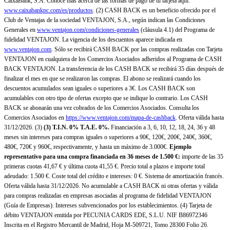
CaixaBank, S.A. Conoce más acerca de las formas de pago de tu tarjeta aquí:
www.caixabankpc.com/es/productos
. (2) CASH BACK es un beneficio ofrecido por el
Club de Ventajas de la sociedad VENTAJON, S.A., según indican las Condiciones
Generales en
www.ventajon.com/condiciones-generales
(cláusula 4.1) del Programa de
fidelidad VENTAJON. La vigencia de los descuentos aparece indicada en
www.ventajon.com
. Sólo se recibirá CASH BACK por las compras realizadas con Tarjeta
VENTAJON en cualquiera de los Comercios Asociados adheridos al Programa de CASH
BACK VENTAJON. La transferencia de los CASH BACK se recibirá 35 días después de
finalizar el mes en que se realizaron las compras. El abono se realizará cuando los
descuentos acumulados sean iguales o superiores a 3€. Los CASH BACK son
acumulables con otro tipo de ofertas excepto que se indique lo contrario. Los CASH
BACK se abonarán una vez cobrados de los Comercios Asociados. Consulta los
Comercios Asociados en
https://www.ventajon.com/mapa-de-cashback
. Oferta válida hasta
31/12/2026. (3)
(3)
T.I.N. 0% T.A.E. 0%.
Financiación a 3, 6, 10, 12, 18, 24, 36 y 48
meses sin intereses para compras iguales o superiores a 90€, 120€, 200€, 240€, 360€,
480€, 720€ y 960€, respectivamente, y hasta un máximo de 3.000€.
Ejemplo
representativo para una compra financiada en 36 meses de 1.500 €:
importe de las 35
primeras cuotas 41,67 € y última cuota 41,55 €. Precio total a plazos e importe total
adeudado: 1.500 €. Coste total del crédito e intereses: 0 €. Sistema de amortización francés.
Oferta válida hasta 31/12/2026. No acumulable a CASH BACK ni otras ofertas y válida
para compras realizadas en empresas asociadas al programa de fidelidad VENTAJON
(Guía de Empresas). Intereses subvencionados por los establecimientos. (4) Tarjeta de
débito VENTAJON emitida por PECUNIA CARDS EDE, S.L.U. NIF B86972346
Inscrita en el Registro Mercantil de Madrid, Hoja M-509721, Tomo 28300 Folio 26.