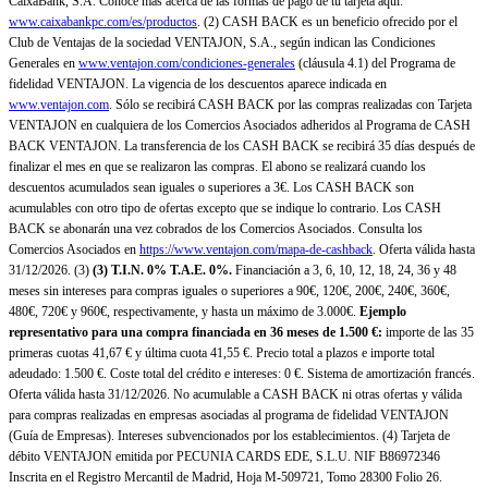
CaixaBank, S.A. Conoce más acerca de las formas de pago de tu tarjeta aquí:
www.caixabankpc.com/es/productos
. (2) CASH BACK es un beneficio ofrecido por el
Club de Ventajas de la sociedad VENTAJON, S.A., según indican las Condiciones
Generales en
www.ventajon.com/condiciones-generales
(cláusula 4.1) del Programa de
fidelidad VENTAJON. La vigencia de los descuentos aparece indicada en
www.ventajon.com
. Sólo se recibirá CASH BACK por las compras realizadas con Tarjeta
VENTAJON en cualquiera de los Comercios Asociados adheridos al Programa de CASH
BACK VENTAJON. La transferencia de los CASH BACK se recibirá 35 días después de
finalizar el mes en que se realizaron las compras. El abono se realizará cuando los
descuentos acumulados sean iguales o superiores a 3€. Los CASH BACK son
acumulables con otro tipo de ofertas excepto que se indique lo contrario. Los CASH
BACK se abonarán una vez cobrados de los Comercios Asociados. Consulta los
Comercios Asociados en
https://www.ventajon.com/mapa-de-cashback
. Oferta válida hasta
31/12/2026. (3)
(3)
T.I.N. 0% T.A.E. 0%.
Financiación a 3, 6, 10, 12, 18, 24, 36 y 48
meses sin intereses para compras iguales o superiores a 90€, 120€, 200€, 240€, 360€,
480€, 720€ y 960€, respectivamente, y hasta un máximo de 3.000€.
Ejemplo
representativo para una compra financiada en 36 meses de 1.500 €:
importe de las 35
primeras cuotas 41,67 € y última cuota 41,55 €. Precio total a plazos e importe total
adeudado: 1.500 €. Coste total del crédito e intereses: 0 €. Sistema de amortización francés.
Oferta válida hasta 31/12/2026. No acumulable a CASH BACK ni otras ofertas y válida
para compras realizadas en empresas asociadas al programa de fidelidad VENTAJON
(Guía de Empresas). Intereses subvencionados por los establecimientos. (4) Tarjeta de
débito VENTAJON emitida por PECUNIA CARDS EDE, S.L.U. NIF B86972346
Inscrita en el Registro Mercantil de Madrid, Hoja M-509721, Tomo 28300 Folio 26.