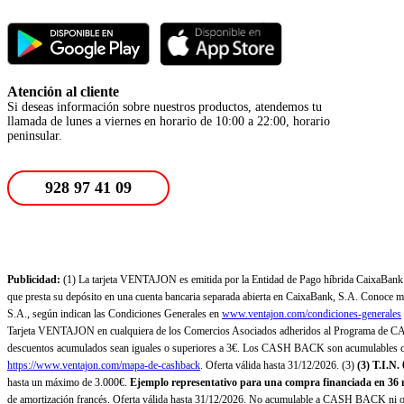
Atención al cliente
Si deseas información sobre nuestros productos, atendemos tu
llamada de lunes a viernes en horario de 10:00 a 22:00, horario
peninsular.
928 97 41 09
Publicidad:
(1) La tarjeta VENTAJON es emitida por la Entidad de Pago híbrida CaixaBank Pa
que presta su depósito en una cuenta bancaria separada abierta en CaixaBank, S.A. Conoce más
S.A., según indican las Condiciones Generales en
www.ventajon.com/condiciones-generales
Tarjeta VENTAJON en cualquiera de los Comercios Asociados adheridos al Programa de CAS
descuentos acumulados sean iguales o superiores a 3€. Los CASH BACK son acumulables co
https://www.ventajon.com/mapa-de-cashback
. Oferta válida hasta 31/12/2026. (3)
(3)
T.I.N.
hasta un máximo de 3.000€.
Ejemplo representativo para una compra financiada en 36 m
de amortización francés. Oferta válida hasta 31/12/2026. No acumulable a CASH BACK ni otr