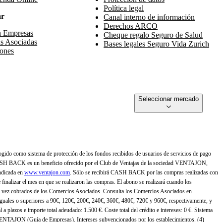
Política legal
ar
Canal interno de información
Derechos ARCO
n Empresas
Cheque regalo Seguro de Salud
s Asociadas
Bases legales Seguro Vida Zurich
ones
Seleccionar mercado
gido como sistema de protección de los fondos recibidos de usuarios de servicios de pago
ASH BACK es un beneficio ofrecido por el Club de Ventajas de la sociedad VENTAJON,
ndicada en
www.ventajon.com
. Sólo se recibirá CASH BACK por las compras realizadas con
zar el mes en que se realizaron las compras. El abono se realizará cuando los
 vez cobrados de los Comercios Asociados. Consulta los Comercios Asociados en
 iguales o superiores a 90€, 120€, 200€, 240€, 360€, 480€, 720€ y 960€, respectivamente, y
 a plazos e importe total adeudado: 1.500 €. Coste total del crédito e intereses: 0 €. Sistema
 VENTAJON (Guía de Empresas). Intereses subvencionados por los establecimientos. (4)