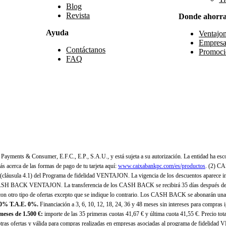
Blog
Revista
Donde ahorr
Ayuda
Ventajo
Empresa
Contáctanos
Promoci
FAQ
yments & Consumer, E.F.C., E.P., S.A.U., y está sujeta a su autorización. La entidad ha esco
 acerca de las formas de pago de tu tarjeta aquí:
www.caixabankpc.com/es/productos
. (2) C
(cláusula 4.1) del Programa de fidelidad VENTAJON. La vigencia de los descuentos aparece i
H BACK VENTAJON. La transferencia de los CASH BACK se recibirá 35 días después de finali
n otro tipo de ofertas excepto que se indique lo contrario. Los CASH BACK se abonarán una
 0% T.A.E. 0%.
Financiación a 3, 6, 10, 12, 18, 24, 36 y 48 meses sin intereses para compras
eses de 1.500 €:
importe de las 35 primeras cuotas 41,67 € y última cuota 41,55 €. Precio total
as ofertas y válida para compras realizadas en empresas asociadas al programa de fidelidad