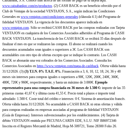
CaixaBank, S.A. Conoce más acerca de las formas de pago de tu tarjeta aquí:
www.caixabankpc.com/es/productos
. (2) CASH BACK es un beneficio ofrecido por el
Club de Ventajas de la sociedad VENTAJON, S.A., según indican las Condiciones
Generales en
www.ventajon.com/condiciones-generales
(cláusula 4.1) del Programa de
fidelidad VENTAJON. La vigencia de los descuentos aparece indicada en
www.ventajon.com
. Sólo se recibirá CASH BACK por las compras realizadas con Tarjeta
VENTAJON en cualquiera de los Comercios Asociados adheridos al Programa de CASH
BACK VENTAJON. La transferencia de los CASH BACK se recibirá 35 días después de
finalizar el mes en que se realizaron las compras. El abono se realizará cuando los
descuentos acumulados sean iguales o superiores a 3€. Los CASH BACK son
acumulables con otro tipo de ofertas excepto que se indique lo contrario. Los CASH
BACK se abonarán una vez cobrados de los Comercios Asociados. Consulta los
Comercios Asociados en
https://www.ventajon.com/mapa-de-cashback
. Oferta válida hasta
31/12/2026. (3)
(3)
T.I.N. 0% T.A.E. 0%.
Financiación a 3, 6, 10, 12, 18, 24, 36 y 48
meses sin intereses para compras iguales o superiores a 90€, 120€, 200€, 240€, 360€,
480€, 720€ y 960€, respectivamente, y hasta un máximo de 3.000€.
Ejemplo
representativo para una compra financiada en 36 meses de 1.500 €:
importe de las 35
primeras cuotas 41,67 € y última cuota 41,55 €. Precio total a plazos e importe total
adeudado: 1.500 €. Coste total del crédito e intereses: 0 €. Sistema de amortización francés.
Oferta válida hasta 31/12/2026. No acumulable a CASH BACK ni otras ofertas y válida
para compras realizadas en empresas asociadas al programa de fidelidad VENTAJON
(Guía de Empresas). Intereses subvencionados por los establecimientos. (4) Tarjeta de
débito VENTAJON emitida por PECUNIA CARDS EDE, S.L.U. NIF B86972346
Inscrita en el Registro Mercantil de Madrid, Hoja M-509721, Tomo 28300 Folio 26.