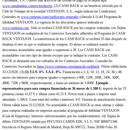
CaixaBank, S.A. Conoce más acerca de las formas de pago de tu tarjeta aquí:
www.caixabankpc.com/es/productos
. (2) CASH BACK es un beneficio ofrecido por el
Club de Ventajas de la sociedad VENTAJON, S.A., según indican las Condiciones
Generales en
www.ventajon.com/condiciones-generales
(cláusula 4.1) del Programa de
fidelidad VENTAJON. La vigencia de los descuentos aparece indicada en
www.ventajon.com
. Sólo se recibirá CASH BACK por las compras realizadas con Tarjeta
VENTAJON en cualquiera de los Comercios Asociados adheridos al Programa de CASH
BACK VENTAJON. La transferencia de los CASH BACK se recibirá 35 días después de
finalizar el mes en que se realizaron las compras. El abono se realizará cuando los
descuentos acumulados sean iguales o superiores a 3€. Los CASH BACK son
acumulables con otro tipo de ofertas excepto que se indique lo contrario. Los CASH
BACK se abonarán una vez cobrados de los Comercios Asociados. Consulta los
Comercios Asociados en
https://www.ventajon.com/mapa-de-cashback
. Oferta válida hasta
31/12/2026. (3)
(3)
T.I.N. 0% T.A.E. 0%.
Financiación a 3, 6, 10, 12, 18, 24, 36 y 48
meses sin intereses para compras iguales o superiores a 90€, 120€, 200€, 240€, 360€,
480€, 720€ y 960€, respectivamente, y hasta un máximo de 3.000€.
Ejemplo
representativo para una compra financiada en 36 meses de 1.500 €:
importe de las 35
primeras cuotas 41,67 € y última cuota 41,55 €. Precio total a plazos e importe total
adeudado: 1.500 €. Coste total del crédito e intereses: 0 €. Sistema de amortización francés.
Oferta válida hasta 31/12/2026. No acumulable a CASH BACK ni otras ofertas y válida
para compras realizadas en empresas asociadas al programa de fidelidad VENTAJON
(Guía de Empresas). Intereses subvencionados por los establecimientos. (4) Tarjeta de
débito VENTAJON emitida por PECUNIA CARDS EDE, S.L.U. NIF B86972346
Inscrita en el Registro Mercantil de Madrid, Hoja M-509721, Tomo 28300 Folio 26.