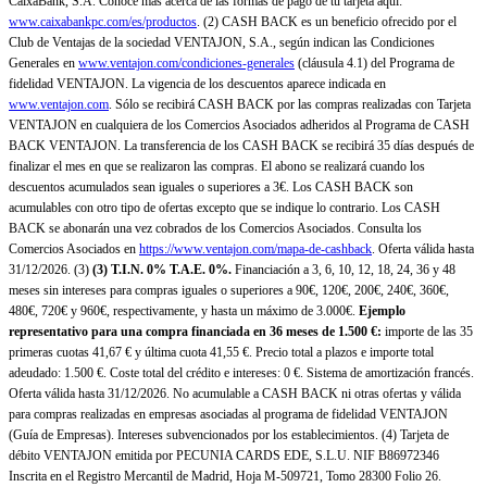
CaixaBank, S.A. Conoce más acerca de las formas de pago de tu tarjeta aquí:
www.caixabankpc.com/es/productos
. (2) CASH BACK es un beneficio ofrecido por el
Club de Ventajas de la sociedad VENTAJON, S.A., según indican las Condiciones
Generales en
www.ventajon.com/condiciones-generales
(cláusula 4.1) del Programa de
fidelidad VENTAJON. La vigencia de los descuentos aparece indicada en
www.ventajon.com
. Sólo se recibirá CASH BACK por las compras realizadas con Tarjeta
VENTAJON en cualquiera de los Comercios Asociados adheridos al Programa de CASH
BACK VENTAJON. La transferencia de los CASH BACK se recibirá 35 días después de
finalizar el mes en que se realizaron las compras. El abono se realizará cuando los
descuentos acumulados sean iguales o superiores a 3€. Los CASH BACK son
acumulables con otro tipo de ofertas excepto que se indique lo contrario. Los CASH
BACK se abonarán una vez cobrados de los Comercios Asociados. Consulta los
Comercios Asociados en
https://www.ventajon.com/mapa-de-cashback
. Oferta válida hasta
31/12/2026. (3)
(3)
T.I.N. 0% T.A.E. 0%.
Financiación a 3, 6, 10, 12, 18, 24, 36 y 48
meses sin intereses para compras iguales o superiores a 90€, 120€, 200€, 240€, 360€,
480€, 720€ y 960€, respectivamente, y hasta un máximo de 3.000€.
Ejemplo
representativo para una compra financiada en 36 meses de 1.500 €:
importe de las 35
primeras cuotas 41,67 € y última cuota 41,55 €. Precio total a plazos e importe total
adeudado: 1.500 €. Coste total del crédito e intereses: 0 €. Sistema de amortización francés.
Oferta válida hasta 31/12/2026. No acumulable a CASH BACK ni otras ofertas y válida
para compras realizadas en empresas asociadas al programa de fidelidad VENTAJON
(Guía de Empresas). Intereses subvencionados por los establecimientos. (4) Tarjeta de
débito VENTAJON emitida por PECUNIA CARDS EDE, S.L.U. NIF B86972346
Inscrita en el Registro Mercantil de Madrid, Hoja M-509721, Tomo 28300 Folio 26.