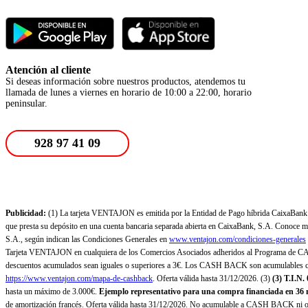
Atención al cliente
Si deseas información sobre nuestros productos, atendemos tu
llamada de lunes a viernes en horario de 10:00 a 22:00, horario
peninsular.
928 97 41 09
Publicidad:
(1) La tarjeta VENTAJON es emitida por la Entidad de Pago híbrida CaixaBank Pa
que presta su depósito en una cuenta bancaria separada abierta en CaixaBank, S.A. Conoce más
S.A., según indican las Condiciones Generales en
www.ventajon.com/condiciones-generales
Tarjeta VENTAJON en cualquiera de los Comercios Asociados adheridos al Programa de CAS
descuentos acumulados sean iguales o superiores a 3€. Los CASH BACK son acumulables co
https://www.ventajon.com/mapa-de-cashback
. Oferta válida hasta 31/12/2026. (3)
(3)
T.I.N.
hasta un máximo de 3.000€.
Ejemplo representativo para una compra financiada en 36 m
de amortización francés. Oferta válida hasta 31/12/2026. No acumulable a CASH BACK ni otr