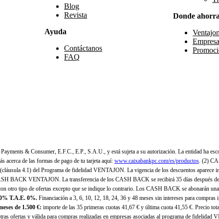
Blog
Revista
Donde ahorr
Ayuda
Ventajo
Empresa
Contáctanos
Promoci
FAQ
yments & Consumer, E.F.C., E.P., S.A.U., y está sujeta a su autorización. La entidad ha esco
 acerca de las formas de pago de tu tarjeta aquí:
www.caixabankpc.com/es/productos
. (2) C
(cláusula 4.1) del Programa de fidelidad VENTAJON. La vigencia de los descuentos aparece i
H BACK VENTAJON. La transferencia de los CASH BACK se recibirá 35 días después de finali
n otro tipo de ofertas excepto que se indique lo contrario. Los CASH BACK se abonarán una
 0% T.A.E. 0%.
Financiación a 3, 6, 10, 12, 18, 24, 36 y 48 meses sin intereses para compras
eses de 1.500 €:
importe de las 35 primeras cuotas 41,67 € y última cuota 41,55 €. Precio total
as ofertas y válida para compras realizadas en empresas asociadas al programa de fidelidad