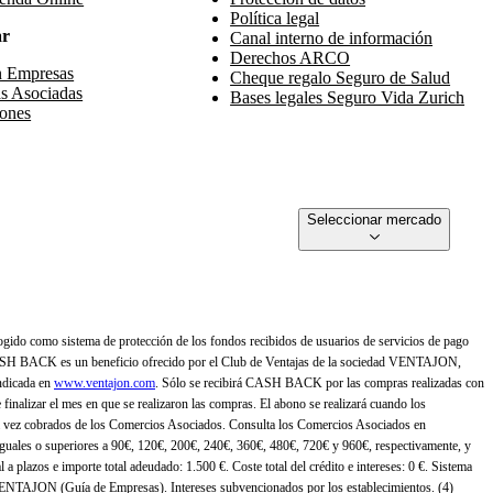
Política legal
ar
Canal interno de información
Derechos ARCO
n Empresas
Cheque regalo Seguro de Salud
s Asociadas
Bases legales Seguro Vida Zurich
ones
Seleccionar mercado
gido como sistema de protección de los fondos recibidos de usuarios de servicios de pago
ASH BACK es un beneficio ofrecido por el Club de Ventajas de la sociedad VENTAJON,
ndicada en
www.ventajon.com
. Sólo se recibirá CASH BACK por las compras realizadas con
zar el mes en que se realizaron las compras. El abono se realizará cuando los
 vez cobrados de los Comercios Asociados. Consulta los Comercios Asociados en
 iguales o superiores a 90€, 120€, 200€, 240€, 360€, 480€, 720€ y 960€, respectivamente, y
 a plazos e importe total adeudado: 1.500 €. Coste total del crédito e intereses: 0 €. Sistema
 VENTAJON (Guía de Empresas). Intereses subvencionados por los establecimientos. (4)