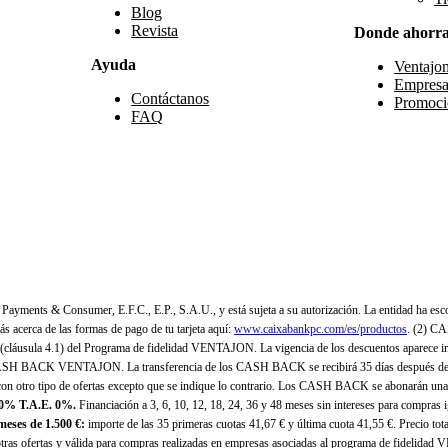
Blog
Revista
Donde ahorr
Ayuda
Ventajo
Empresa
Contáctanos
Promoci
FAQ
yments & Consumer, E.F.C., E.P., S.A.U., y está sujeta a su autorización. La entidad ha esco
 acerca de las formas de pago de tu tarjeta aquí:
www.caixabankpc.com/es/productos
. (2) C
(cláusula 4.1) del Programa de fidelidad VENTAJON. La vigencia de los descuentos aparece i
H BACK VENTAJON. La transferencia de los CASH BACK se recibirá 35 días después de finali
n otro tipo de ofertas excepto que se indique lo contrario. Los CASH BACK se abonarán una
 0% T.A.E. 0%.
Financiación a 3, 6, 10, 12, 18, 24, 36 y 48 meses sin intereses para compras
eses de 1.500 €:
importe de las 35 primeras cuotas 41,67 € y última cuota 41,55 €. Precio total
as ofertas y válida para compras realizadas en empresas asociadas al programa de fidelidad