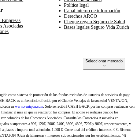
Política legal
ar
Canal interno de información
Derechos ARCO
n Empresas
Cheque regalo Seguro de Salud
s Asociadas
Bases legales Seguro Vida Zurich
ones
Seleccionar mercado
gido como sistema de protección de los fondos recibidos de usuarios de servicios de pago
ASH BACK es un beneficio ofrecido por el Club de Ventajas de la sociedad VENTAJON,
ndicada en
www.ventajon.com
. Sólo se recibirá CASH BACK por las compras realizadas con
zar el mes en que se realizaron las compras. El abono se realizará cuando los
 vez cobrados de los Comercios Asociados. Consulta los Comercios Asociados en
 iguales o superiores a 90€, 120€, 200€, 240€, 360€, 480€, 720€ y 960€, respectivamente, y
 a plazos e importe total adeudado: 1.500 €. Coste total del crédito e intereses: 0 €. Sistema
 VENTAJON (Guía de Empresas). Intereses subvencionados por los establecimientos. (4)