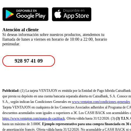
Atención al cliente
Si deseas información sobre nuestros productos, atendemos tu
llamada de lunes a viernes en horario de 10:00 a 22:00, horario
peninsular.
928 97 41 09
Publicidad:
(1) La tarjeta VENTAJON es emitida por la Entidad de Pago híbrida CaixaBank Pa
que presta su depósito en una cuenta bancaria separada abierta en CaixaBank, S.A. Conoce más
S.A., según indican las Condiciones Generales en
www.ventajon.com/condiciones-generales
Tarjeta VENTAJON en cualquiera de los Comercios Asociados adheridos al Programa de CAS
descuentos acumulados sean iguales o superiores a 3€. Los CASH BACK son acumulables co
https://www.ventajon.com/mapa-de-cashback
. Oferta válida hasta 31/12/2026. (3)
(3)
T.I.N.
hasta un máximo de 3.000€.
Ejemplo representativo para una compra financiada en 36 m
de amortización francés. Oferta válida hasta 31/12/2026. No acumulable a CASH BACK ni otr