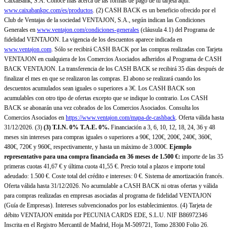
CaixaBank, S.A. Conoce más acerca de las formas de pago de tu tarjeta aquí:
www.caixabankpc.com/es/productos
. (2) CASH BACK es un beneficio ofrecido por el
Club de Ventajas de la sociedad VENTAJON, S.A., según indican las Condiciones
Generales en
www.ventajon.com/condiciones-generales
(cláusula 4.1) del Programa de
fidelidad VENTAJON. La vigencia de los descuentos aparece indicada en
www.ventajon.com
. Sólo se recibirá CASH BACK por las compras realizadas con Tarjeta
VENTAJON en cualquiera de los Comercios Asociados adheridos al Programa de CASH
BACK VENTAJON. La transferencia de los CASH BACK se recibirá 35 días después de
finalizar el mes en que se realizaron las compras. El abono se realizará cuando los
descuentos acumulados sean iguales o superiores a 3€. Los CASH BACK son
acumulables con otro tipo de ofertas excepto que se indique lo contrario. Los CASH
BACK se abonarán una vez cobrados de los Comercios Asociados. Consulta los
Comercios Asociados en
https://www.ventajon.com/mapa-de-cashback
. Oferta válida hasta
31/12/2026. (3)
(3)
T.I.N. 0% T.A.E. 0%.
Financiación a 3, 6, 10, 12, 18, 24, 36 y 48
meses sin intereses para compras iguales o superiores a 90€, 120€, 200€, 240€, 360€,
480€, 720€ y 960€, respectivamente, y hasta un máximo de 3.000€.
Ejemplo
representativo para una compra financiada en 36 meses de 1.500 €:
importe de las 35
primeras cuotas 41,67 € y última cuota 41,55 €. Precio total a plazos e importe total
adeudado: 1.500 €. Coste total del crédito e intereses: 0 €. Sistema de amortización francés.
Oferta válida hasta 31/12/2026. No acumulable a CASH BACK ni otras ofertas y válida
para compras realizadas en empresas asociadas al programa de fidelidad VENTAJON
(Guía de Empresas). Intereses subvencionados por los establecimientos. (4) Tarjeta de
débito VENTAJON emitida por PECUNIA CARDS EDE, S.L.U. NIF B86972346
Inscrita en el Registro Mercantil de Madrid, Hoja M-509721, Tomo 28300 Folio 26.