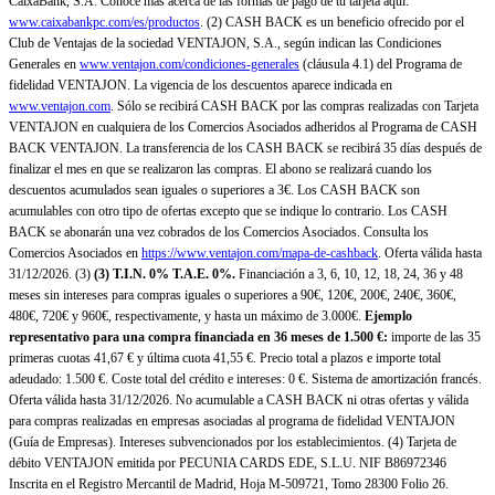
CaixaBank, S.A. Conoce más acerca de las formas de pago de tu tarjeta aquí:
www.caixabankpc.com/es/productos
. (2) CASH BACK es un beneficio ofrecido por el
Club de Ventajas de la sociedad VENTAJON, S.A., según indican las Condiciones
Generales en
www.ventajon.com/condiciones-generales
(cláusula 4.1) del Programa de
fidelidad VENTAJON. La vigencia de los descuentos aparece indicada en
www.ventajon.com
. Sólo se recibirá CASH BACK por las compras realizadas con Tarjeta
VENTAJON en cualquiera de los Comercios Asociados adheridos al Programa de CASH
BACK VENTAJON. La transferencia de los CASH BACK se recibirá 35 días después de
finalizar el mes en que se realizaron las compras. El abono se realizará cuando los
descuentos acumulados sean iguales o superiores a 3€. Los CASH BACK son
acumulables con otro tipo de ofertas excepto que se indique lo contrario. Los CASH
BACK se abonarán una vez cobrados de los Comercios Asociados. Consulta los
Comercios Asociados en
https://www.ventajon.com/mapa-de-cashback
. Oferta válida hasta
31/12/2026. (3)
(3)
T.I.N. 0% T.A.E. 0%.
Financiación a 3, 6, 10, 12, 18, 24, 36 y 48
meses sin intereses para compras iguales o superiores a 90€, 120€, 200€, 240€, 360€,
480€, 720€ y 960€, respectivamente, y hasta un máximo de 3.000€.
Ejemplo
representativo para una compra financiada en 36 meses de 1.500 €:
importe de las 35
primeras cuotas 41,67 € y última cuota 41,55 €. Precio total a plazos e importe total
adeudado: 1.500 €. Coste total del crédito e intereses: 0 €. Sistema de amortización francés.
Oferta válida hasta 31/12/2026. No acumulable a CASH BACK ni otras ofertas y válida
para compras realizadas en empresas asociadas al programa de fidelidad VENTAJON
(Guía de Empresas). Intereses subvencionados por los establecimientos. (4) Tarjeta de
débito VENTAJON emitida por PECUNIA CARDS EDE, S.L.U. NIF B86972346
Inscrita en el Registro Mercantil de Madrid, Hoja M-509721, Tomo 28300 Folio 26.