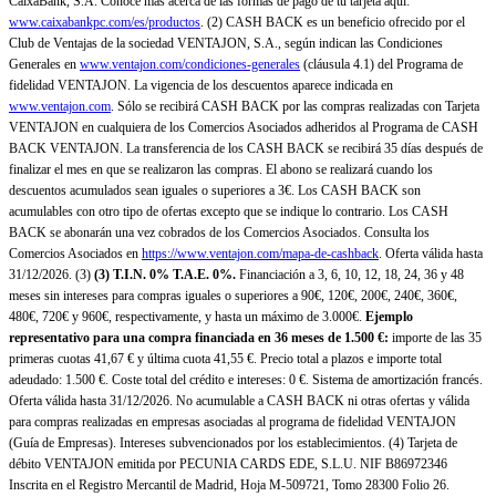
CaixaBank, S.A. Conoce más acerca de las formas de pago de tu tarjeta aquí:
www.caixabankpc.com/es/productos
. (2) CASH BACK es un beneficio ofrecido por el
Club de Ventajas de la sociedad VENTAJON, S.A., según indican las Condiciones
Generales en
www.ventajon.com/condiciones-generales
(cláusula 4.1) del Programa de
fidelidad VENTAJON. La vigencia de los descuentos aparece indicada en
www.ventajon.com
. Sólo se recibirá CASH BACK por las compras realizadas con Tarjeta
VENTAJON en cualquiera de los Comercios Asociados adheridos al Programa de CASH
BACK VENTAJON. La transferencia de los CASH BACK se recibirá 35 días después de
finalizar el mes en que se realizaron las compras. El abono se realizará cuando los
descuentos acumulados sean iguales o superiores a 3€. Los CASH BACK son
acumulables con otro tipo de ofertas excepto que se indique lo contrario. Los CASH
BACK se abonarán una vez cobrados de los Comercios Asociados. Consulta los
Comercios Asociados en
https://www.ventajon.com/mapa-de-cashback
. Oferta válida hasta
31/12/2026. (3)
(3)
T.I.N. 0% T.A.E. 0%.
Financiación a 3, 6, 10, 12, 18, 24, 36 y 48
meses sin intereses para compras iguales o superiores a 90€, 120€, 200€, 240€, 360€,
480€, 720€ y 960€, respectivamente, y hasta un máximo de 3.000€.
Ejemplo
representativo para una compra financiada en 36 meses de 1.500 €:
importe de las 35
primeras cuotas 41,67 € y última cuota 41,55 €. Precio total a plazos e importe total
adeudado: 1.500 €. Coste total del crédito e intereses: 0 €. Sistema de amortización francés.
Oferta válida hasta 31/12/2026. No acumulable a CASH BACK ni otras ofertas y válida
para compras realizadas en empresas asociadas al programa de fidelidad VENTAJON
(Guía de Empresas). Intereses subvencionados por los establecimientos. (4) Tarjeta de
débito VENTAJON emitida por PECUNIA CARDS EDE, S.L.U. NIF B86972346
Inscrita en el Registro Mercantil de Madrid, Hoja M-509721, Tomo 28300 Folio 26.