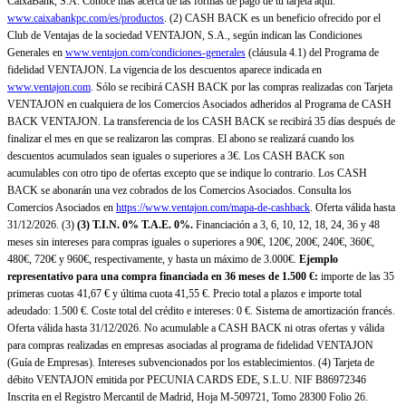
CaixaBank, S.A. Conoce más acerca de las formas de pago de tu tarjeta aquí:
www.caixabankpc.com/es/productos
. (2) CASH BACK es un beneficio ofrecido por el
Club de Ventajas de la sociedad VENTAJON, S.A., según indican las Condiciones
Generales en
www.ventajon.com/condiciones-generales
(cláusula 4.1) del Programa de
fidelidad VENTAJON. La vigencia de los descuentos aparece indicada en
www.ventajon.com
. Sólo se recibirá CASH BACK por las compras realizadas con Tarjeta
VENTAJON en cualquiera de los Comercios Asociados adheridos al Programa de CASH
BACK VENTAJON. La transferencia de los CASH BACK se recibirá 35 días después de
finalizar el mes en que se realizaron las compras. El abono se realizará cuando los
descuentos acumulados sean iguales o superiores a 3€. Los CASH BACK son
acumulables con otro tipo de ofertas excepto que se indique lo contrario. Los CASH
BACK se abonarán una vez cobrados de los Comercios Asociados. Consulta los
Comercios Asociados en
https://www.ventajon.com/mapa-de-cashback
. Oferta válida hasta
31/12/2026. (3)
(3)
T.I.N. 0% T.A.E. 0%.
Financiación a 3, 6, 10, 12, 18, 24, 36 y 48
meses sin intereses para compras iguales o superiores a 90€, 120€, 200€, 240€, 360€,
480€, 720€ y 960€, respectivamente, y hasta un máximo de 3.000€.
Ejemplo
representativo para una compra financiada en 36 meses de 1.500 €:
importe de las 35
primeras cuotas 41,67 € y última cuota 41,55 €. Precio total a plazos e importe total
adeudado: 1.500 €. Coste total del crédito e intereses: 0 €. Sistema de amortización francés.
Oferta válida hasta 31/12/2026. No acumulable a CASH BACK ni otras ofertas y válida
para compras realizadas en empresas asociadas al programa de fidelidad VENTAJON
(Guía de Empresas). Intereses subvencionados por los establecimientos. (4) Tarjeta de
débito VENTAJON emitida por PECUNIA CARDS EDE, S.L.U. NIF B86972346
Inscrita en el Registro Mercantil de Madrid, Hoja M-509721, Tomo 28300 Folio 26.